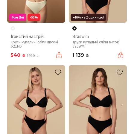
Фан Дні
-55%
-40% на 2 одиницю!
Ігристий настрій
Braswim
Труси купальні сліпи високі
Труси купальні сліпи високі
621MS
323WM
540
1 139
₴
₴
1 199
₴