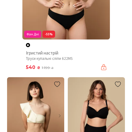
Фан Дні
-55%
Ігристий настрій
Труси купальні сліпи 622MS
540
₴
1 199
₴