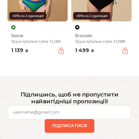
-40% на 2 одиницю!
-40% на 2 одиницю!
Хвиля
Braswim
Труси купальні сліпи 711WA
Труси купальні сліпи 322WM
1 139
1 499
₴
₴
Підпишись, щоб не пропустити
найвигідніші пропозиції!
ПІДПИСАТИСЯ