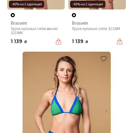
-40% на 2 одиницю!
-40% на 2 одиницю!
Braswim
Braswim
Труси купальні сліпи високі
Труси купальні сліпи 311WM
321WM
1 139
1 139
₴
₴