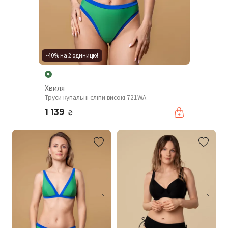
-40% на 2 одиницю!
Хвиля
Труси купальні сліпи високі 721WA
1 139
₴