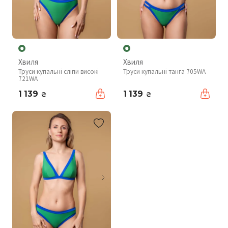
Хвиля
Хвиля
Труси купальні сліпи високі
Труси купальні танга 705WA
721WA
1 139
1 139
₴
₴