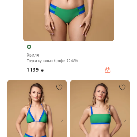
Хвиля
Труси купальні бріфи 724WA
1 139
₴