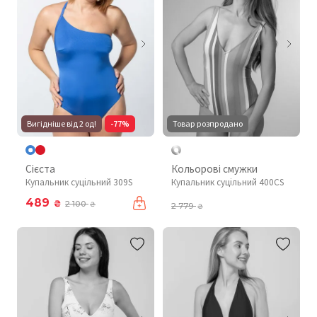
Вигідніше від 2 од!
-77%
Товар розпродано
Сієста
Кольорові смужки
Купальник суцільний 309S
Купальник суцільний 400CS
489
₴
2 100
₴
2 779
₴