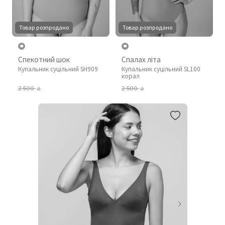
Товар розпродано
Товар розпродано
Спекотний шок
Спалах літа
Купальник суцільний SH909
Купальник суцільний SL100
корал
2 500
2 500
₴
₴