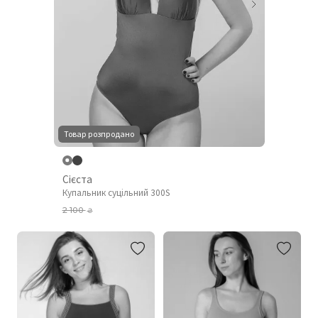
Товар розпродано
Сієста
Купальник суцільний 300S
2 100
₴