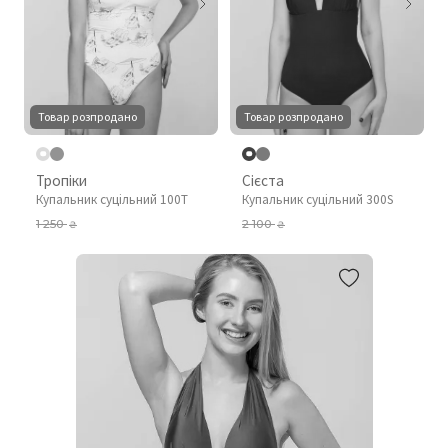
Товар розпродано
Товар розпродано
Тропіки
Сієста
Купальник суцільний 100T
Купальник суцільний 300S
1 250
2 100
₴
₴