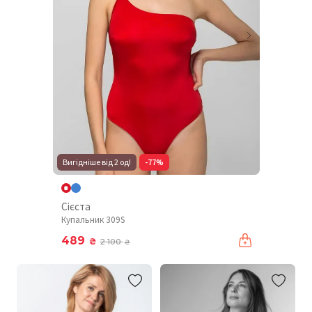
Вигідніше від 2 од!
-77%
Сієста
Купальник 309S
489
₴
2 100
₴