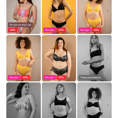
Вигідніше від 2 од!
-60%
Фан Дні
-65%
Фан Дні
-65%
Фан Дні
-65%
Фан Дні
-65%
Товар розпродано