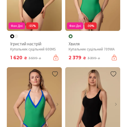
Фан Дні
-55%
Фан Дні
-30%
Ігристий настрій
Хвиля
Купальник суцільний 600MS
Купальник суцільний 709WA
1 620
2 379
₴
₴
3 599
3 399
₴
₴