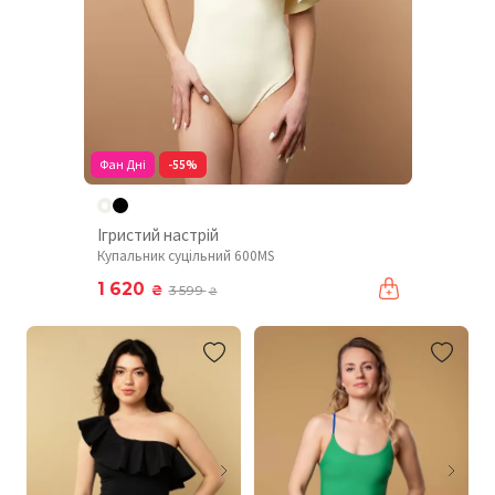
Фан Дні
-55%
Ігристий настрій
Купальник суцільний 600MS
1 620
₴
3 599
₴