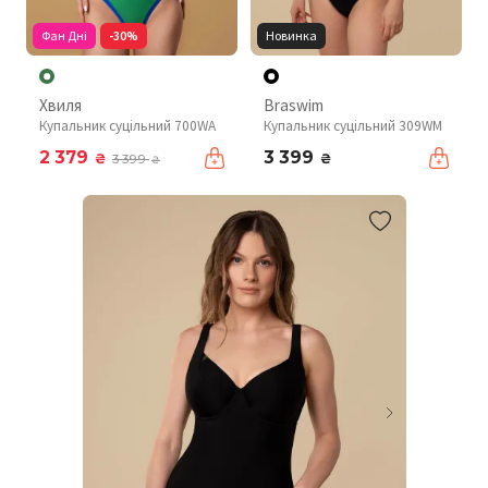
Фан Дні
-30%
Новинка
Хвиля
Braswim
Купальник суцільний 700WA
Купальник суцільний 309WM
2 379
3 399
₴
₴
3 399
₴