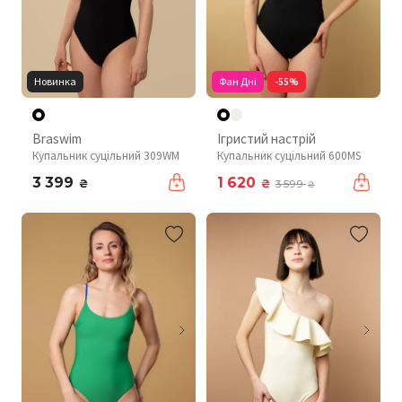
Новинка
Фан Дні
-55%
Braswim
Ігристий настрій
Купальник суцільний 309WM
Купальник суцільний 600MS
3 399
1 620
₴
₴
3 599
₴