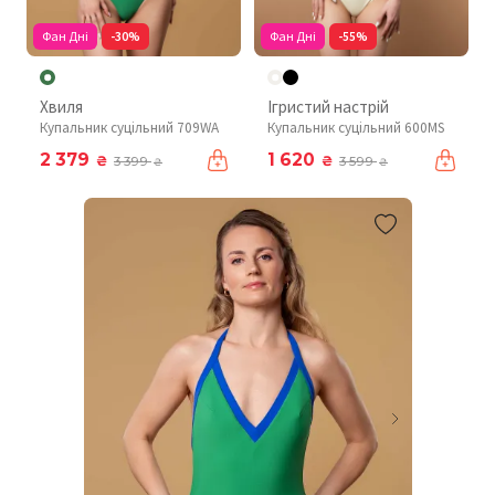
Фан Дні
-30%
Фан Дні
-55%
Хвиля
Ігристий настрій
Купальник суцільний 709WA
Купальник суцільний 600MS
2 379
1 620
₴
₴
3 399
3 599
₴
₴