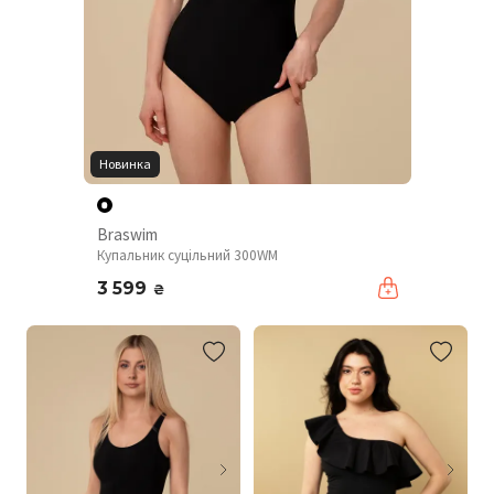
Новинка
Braswim
Купальник суцільний 300WM
3 599
₴