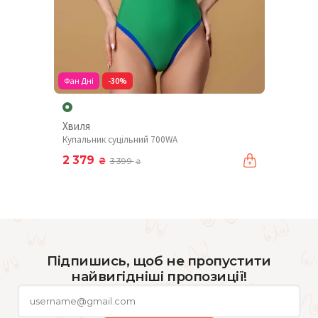
Фан Дні
-30%
Хвиля
Купальник суцільний 700WA
2 379
₴
3 399
₴
Підпишись, щоб не пропустити
найвигідніші пропозиції!