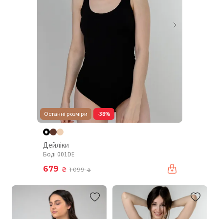
Останні розміри
-38%
Дейліки
Боді 001DE
679
₴
1 099
₴