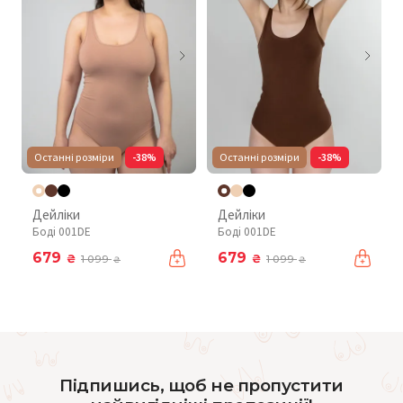
Останні розміри
-38%
Останні розміри
-38%
Дейліки
Дейліки
Боді 001DE
Боді 001DE
679
679
₴
₴
1 099
1 099
₴
₴
Підпишись, щоб не пропустити