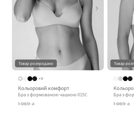
Товар розпродано
Товар роз
+6
Кольоровий комфорт
Кольоро
Бра з формованою чашкою 015C
Бра з фо
1 069
1 069
₴
₴