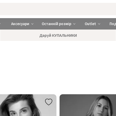
rabra ❤️ Київ та Україна
Аксесуари
Останній розмір
Outlet
По
Даруй КУПАЛЬНИКИ