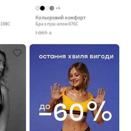
+6
Кольоровий комфорт
 108C
Бра з пуш-апом 076C
1 069
₴