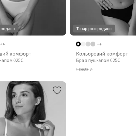
продано
Товар розпродано
+4
+4
вий комфорт
Кольоровий комфорт
ш-апом 025C
Бра з пуш-апом 025C
1 069
₴