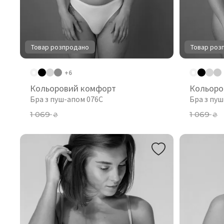
Товар розпродано
Товар роз
+6
Кольоровий комфорт
Кольоро
Бра з пуш-апом 076C
Бра з пу
1 069
1 069
₴
₴