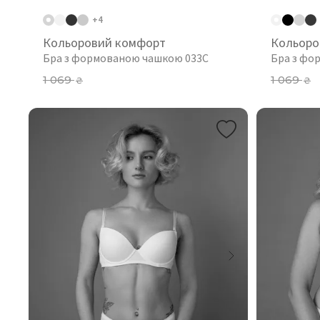
+4
Кольоровий комфорт
Кольоро
Бра з формованою чашкою 033C
Бра з фо
1 069
1 069
₴
₴