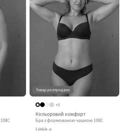
Товар розпродано
+5
Кольоровий комфорт
 108C
Бра з формованою чашкою 108C
1 069
₴