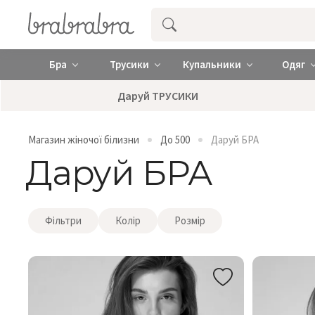
Купити нижню жіночу білизну ❤️ brab
Бра
Трусики
Купальники
Одяг
Даруй ТРУСИКИ
Магазин жіночої білизни
До 500
Даруй БРА
Даруй БРА
Фільтри
Колір
Розмір