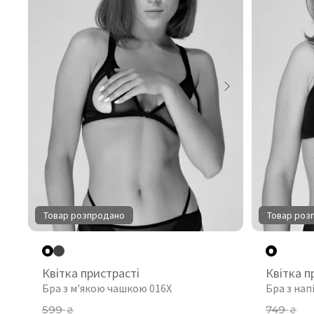
Товар розпродано
Товар роз
Квітка пристрасті
Квітка п
Бра з м'якою чашкою 016X
Бра з на
599
749
₴
₴