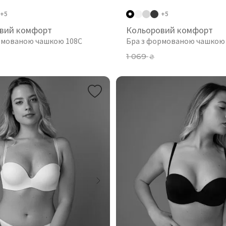
+5
+5
вий комфорт
Кольоровий комфорт
рмованою чашкою 108C
Бра з формованою чашкою
1 069
₴