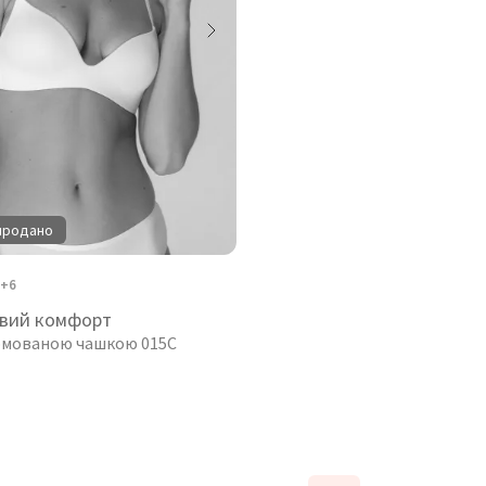
продано
+6
вий комфорт
рмованою чашкою 015C