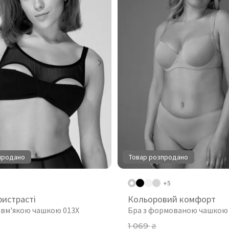
продано
Товар розпродано
+5
ристрасті
Кольоровий комфорт
півм'якою чашкою 013X
Бра з формованою чашкою
1 069
₴