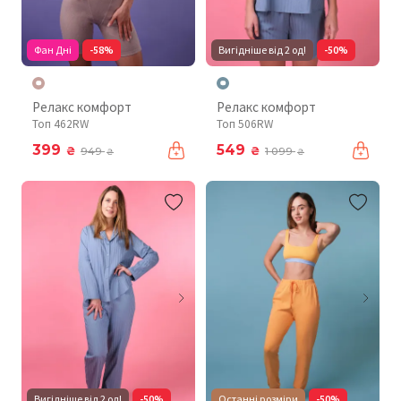
Фан Дні
-58%
Вигідніше від 2 од!
-50%
Релакс комфорт
Релакс комфорт
Топ 462RW
Топ 506RW
399
549
₴
₴
949
1 099
₴
₴
Вигідніше від 2 од!
-50%
Останні розміри
-50%