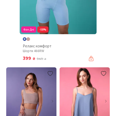
Фан Дні
-58%
Релакс комфорт
Шорти 466RW
399
₴
949
₴