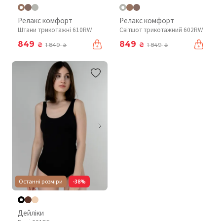
Релакс комфорт
Релакс комфорт
Штани трикотажні 610RW
Світшот трикотажний 602RW
849
849
₴
₴
1 849
1 849
₴
₴
Останні розміри
-38%
Дейліки