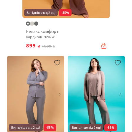
Вигідніше від 2 од!
-55%
Релакс комфорт
Кардиган 769RW
899
₴
1 999
₴
Вигідніше від 2 од!
-55%
Вигідніше від 2 од!
-55%