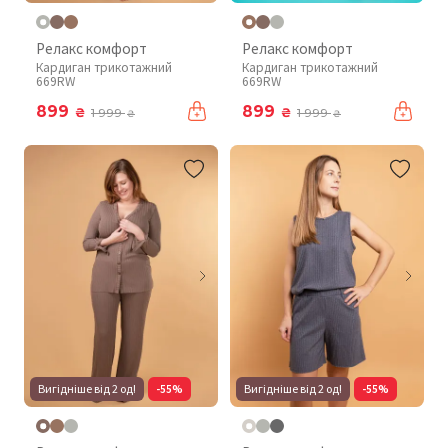
Релакс комфорт
Релакс комфорт
Кардиган трикотажний
Кардиган трикотажний
669RW
669RW
899
899
₴
₴
1 999
1 999
₴
₴
Вигідніше від 2 од!
-55%
Вигідніше від 2 од!
-55%