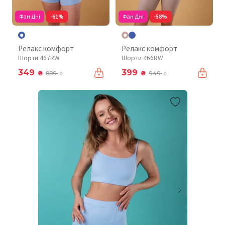
Фан Дні
-61%
Фан Дні
-58%
Релакс комфорт
Релакс комфорт
Шорти 467RW
Шорти 466RW
349
399
₴
₴
889
949
₴
₴