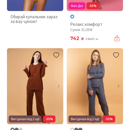
Фан Дні
-55%
Обирай купальник зараз
за вау-ціною!
Релакс комфорт
Сукня 311RW
742
₴
1 649
₴
Вигідніше від 2 од!
-55%
Вигідніше від 2 од!
-55%