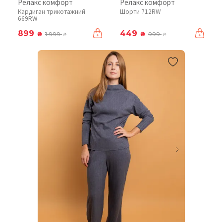
Релакс комфорт
Релакс комфорт
Кардиган трикотажний
Шорти 712RW
669RW
899
449
₴
₴
1 999
999
₴
₴