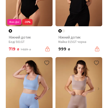
Фан Дні
-30%
Ніжний дотик
Ніжний дотик
Боді 501GT
Майка 015GT чорна
719
999
₴
₴
1 029
₴