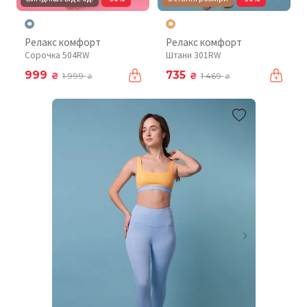
Релакс комфорт
Релакс комфорт
Сорочка 504RW
Штани 301RW
999
735
₴
₴
1 999
1 469
₴
₴