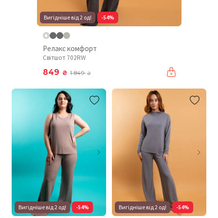
Вигідніше від 2 од!
-54%
Релакс комфорт
Світшот 702RW
849
₴
1 849
₴
Вигідніше від 2 од!
-54%
Вигідніше від 2 од!
-54%