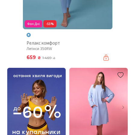
Фан Дні
-55%
Релакс комфорт
Легінси 350RW
659
₴
1 469
₴