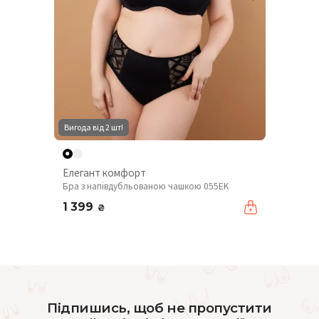
Вигода від 2 шт!
Елегант комфорт
Бра з напівдубльованою чашкою 055EK
1 399
₴
Підпишись, щоб не пропустити