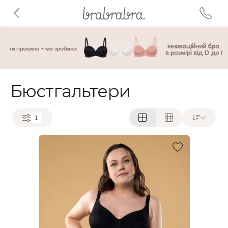
Бюстгальтери
1