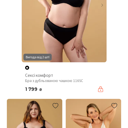
Вигода від 2 шт!
Сексі комфорт
Бра з дубльованою чашкою 116SC
1 799
₴