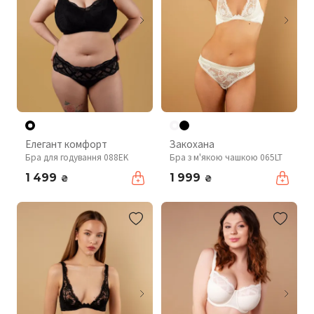
Елегант комфорт
Закохана
Бра для годування 088EK
Бра з м'якою чашкою 065LT
1 499
1 999
₴
₴