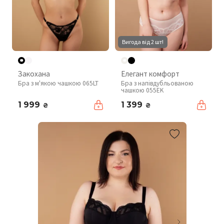
Вигода від 2 шт!
Закохана
Елегант комфорт
Бра з м'якою чашкою 065LT
Бра з напівдубльованою
чашкою 055EK
1 999
1 399
₴
₴