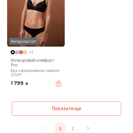
Вигода від 2 шт!
+1
Кольоровий комфорт
Pro
Бра з формованою чашкою
215CP
1 799
₴
Показати ще
1
2