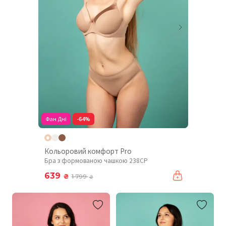
Фан Дні
-64%
Кольоровий комфорт Pro
Бра з формованою чашкою 238CP
639
₴
1 799
₴