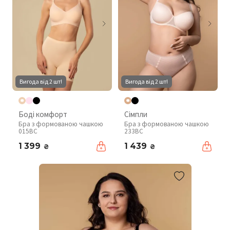
Вигода від 2 шт!
Вигода від 2 шт!
Боді комфорт
Сімпли
Бра з формованою чашкою
Бра з формованою чашкою
015BC
233BC
1 399
1 439
₴
₴