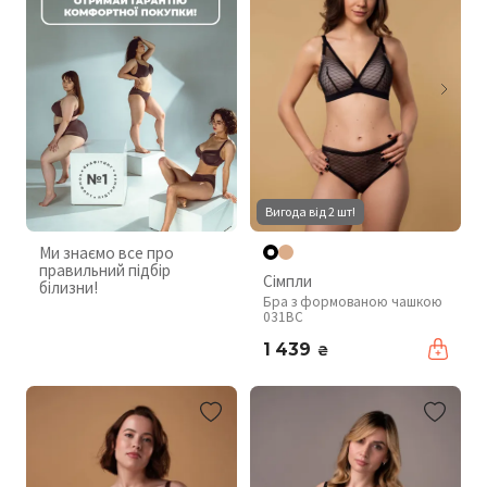
Вигода від 2 шт!
Ми знаємо все про
правильний підбір
Сімпли
білизни!
Бра з формованою чашкою
031BC
1 439
₴