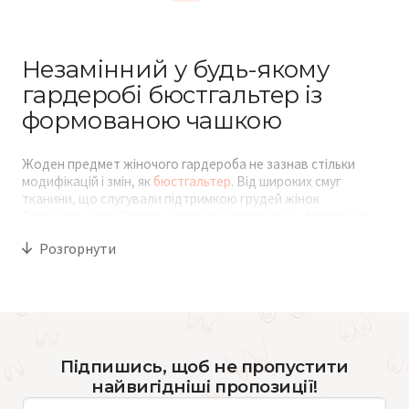
Незамінний у будь-якому
гардеробі бюстгальтер із
формованою чашкою
Жоден предмет жіночого гардероба не зазнав стільки
модифікацій і змін, як
бюстгальтер
. Від широких смуг
тканини, що слугували підтримкою грудей жінок
Стародавнього Єгипту, корсетів, покликаних формувати
чарівні форми витончених дам Середньовіччя, до сучасних
Розгорнути
бюстгальтерів-невидимок, які зовсім непомітні під одягом,
пройдено довгий шлях пошуку ідеальних рішень.
Що являє собою формований
бюстгальтер
Підпишись, щоб не пропустити
найвигідніші пропозиції!
Чашка такого бюстгальтера виготовляється за особливою
технологією. З поролону під впливом високого тиску та