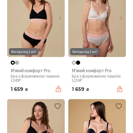
Вигода від 2 шт!
Вигода від 2 шт!
М'який комфорт Pro
М'який комфорт Pro
Бра з формованою чашкою
Бра з формованою чашкою
134SP
115SP
1 659
1 659
₴
₴