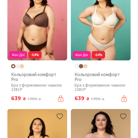
Фан Дні
-64%
Фан Дні
-64%
Кольоровий комфорт
Кольоровий комфорт
Pro
Pro
Бра з формованою чашкою
Бра з формованою чашкою
238CP
238CP
639
639
₴
₴
1 799
1 799
₴
₴