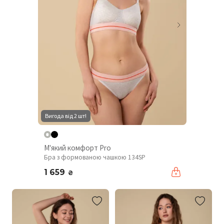
Вигода від 2 шт!
М'який комфорт Pro
Бра з формованою чашкою 134SP
1 659
₴