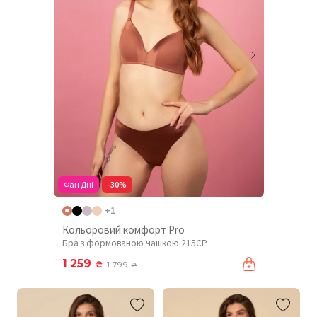
Фан Дні
-30%
+1
Кольоровий комфорт Pro
Бра з формованою чашкою 215CP
1 259
₴
1 799
₴