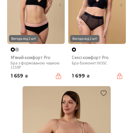
Вигода від 2 шт!
Вигода від 2 шт!
М'який комфорт Pro
Сексі комфорт Pro
Бра з формованою чашкою
Бра балконет 003SC
115SP
1 659
1 699
₴
₴