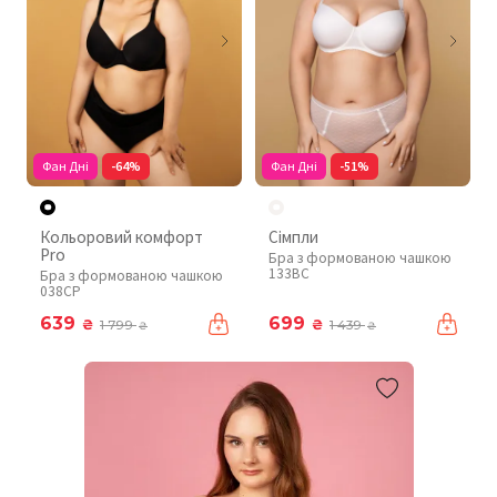
Фан Дні
-64%
Фан Дні
-51%
Кольоровий комфорт
Сімпли
Pro
Бра з формованою чашкою
133BC
Бра з формованою чашкою
038CP
639
699
₴
₴
1 799
1 439
₴
₴