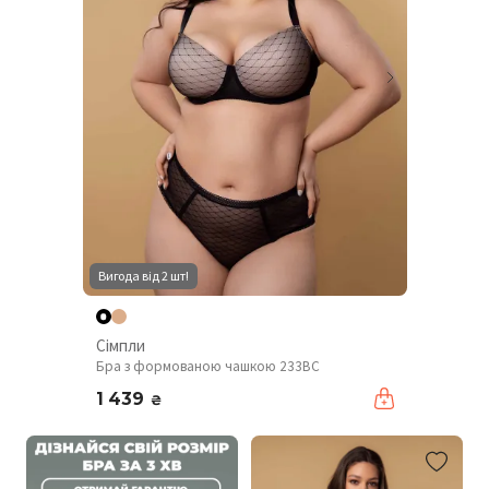
Вигода від 2 шт!
Сімпли
Бра з формованою чашкою 233BC
1 439
₴