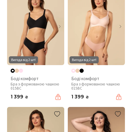
Вигода від 2 шт!
Вигода від 2 шт!
Боді комфорт
Боді комфорт
Бра з формованою чашкою
Бра з формованою чашкою
015BC
015BC
1 399
1 399
₴
₴