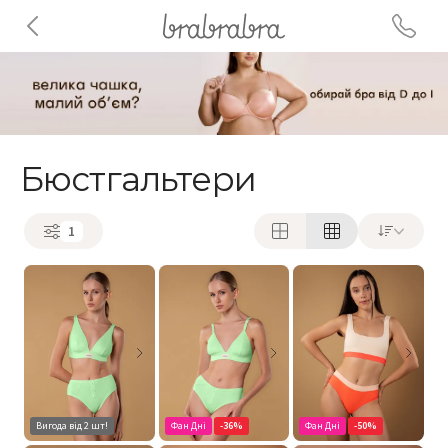
Бюстгальтери
1
Вигода від 2 шт!
Фан Дні
-36%
Фан Дні
-50%