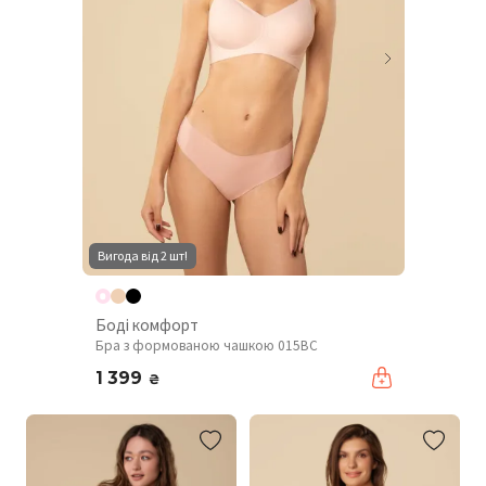
Вигода від 2 шт!
Боді комфорт
Бра з формованою чашкою 015BC
1 399
₴