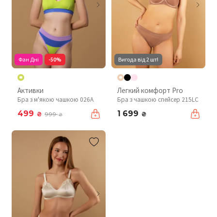
Фан Дні
-50%
Вигода від 2 шт!
Активки
Легкий комфорт Pro
Бра з м'якою чашкою 026A
Бра з чашкою спейсер 215LC
499
1 699
₴
₴
999
₴