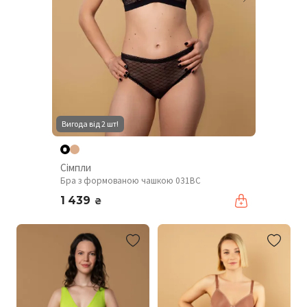
Вигода від 2 шт!
Сімпли
Бра з формованою чашкою 031BC
1 439
₴