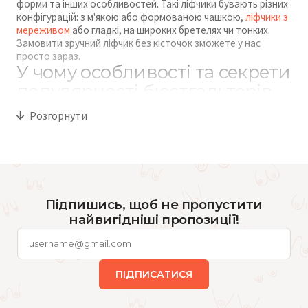
форми та інших особливостей. Такі ліфчики бувають різних
конфігурацій: з м'якою або формованою чашкою,
ліфчики з
мереживом
або гладкі, на широких бретелях чи тонких.
Замовити зручний ліфчик без кісточок зможете у нас
просто зараз.
У чому особливості та секрети
популярності бюстгальтерів
без кісточок
Розгорнути
Бюст без кісточок — це дуже популярна модель в останні
роки. Її характерна риса – відсутність металевих кісточок,
які можуть боляче впиватись у тіло. Моделі без кісточок
забезпечують якісну підтримку грудей. Це досягається
завдяки конфігурації білизни — внаслідок широкої гумки
Підпишись, щоб не пропустити
під грудьми або формованих чашок.
найвигідніші пропозиції!
Ключові особливості бюстгальтерів без каркаса:
комфорт. Виготовлені вони з м'яких та гнучких
матеріалів – бавовни з додаванням еластичних
ПІДПИСАТИСЯ
тканин, сітки, мікрофібри. Бра без кісточок
забезпечують максимальну зручність, причому