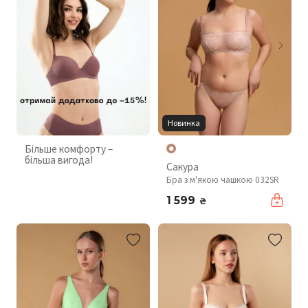
Новинка
Більше комфорту –
більша вигода!
Сакура
Бра з м'якою чашкою 032SR
1 599
₴