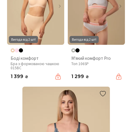
Вигода від 2 шт!
Вигода від 2 шт!
Боді комфорт
М'який комфорт Pro
Бра з формованою чашкою
Топ 106SP
015BC
1 399
1 299
₴
₴