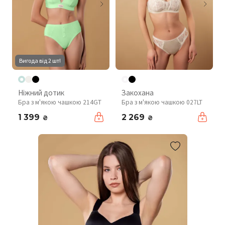
Вигода від 2 шт!
Ніжний дотик
Закохана
Бра з м'якою чашкою 214GT
Бра з м'якою чашкою 027LT
1 399
2 269
₴
₴