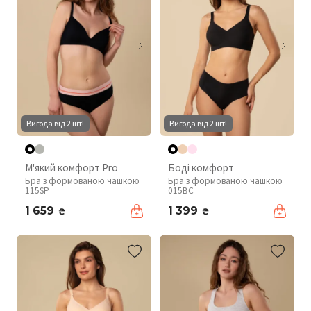
Вигода від 2 шт!
Вигода від 2 шт!
М'який комфорт Pro
Боді комфорт
Бра з формованою чашкою
Бра з формованою чашкою
115SP
015BC
1 659
1 399
₴
₴