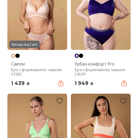
Вигода від 2 шт!
Сімпли
Урбан комфорт Pro
Бра з формованою чашкою
Бра з формованою чашкою
031BC
141UP
1 439
1 949
₴
₴