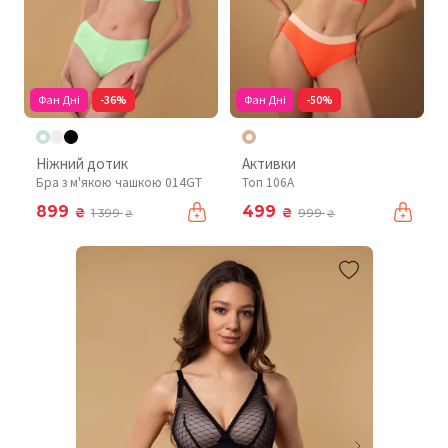
Фан Дні
-36%
Фан Дні
-50%
Ніжний дотик
Активки
Бра з м'якою чашкою 014GT
Топ 106A
899
499
₴
₴
1 399
999
₴
₴