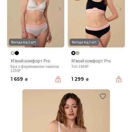
Вигода від 2 шт!
Вигода від 2 шт!
М'який комфорт Pro
М'який комфорт Pro
Бра з формованою чашкою
Топ 106SP
115SP
1 659
1 299
₴
₴