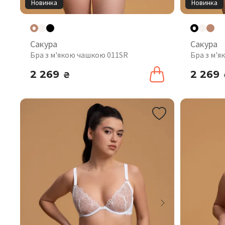
Новинка
Новинка
Сакура
Сакура
Бра з м'якою чашкою 011SR
Бра з м'
2 269
2 269
₴