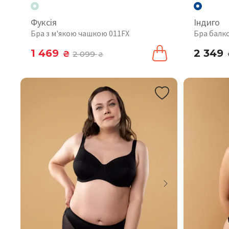
Фуксія
Індиго
Бра з м'якою чашкою 011FX
Бра балк
1 469
2 349
₴
2 099
₴