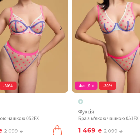
-30%
Фан Дні
-30%
Фуксія
якою чашкою 052FX
Бра з м'якою чашкою 051FX
1 469
₴
2 099
₴
2 099
₴
₴