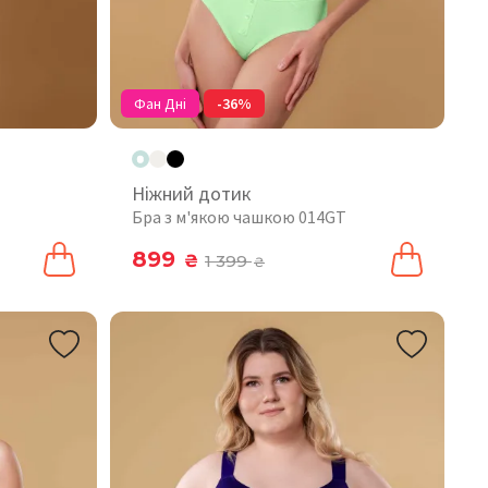
Фан Дні
-36%
Ніжний дотик
Бра з м'якою чашкою 014GT
899
₴
1 399
₴