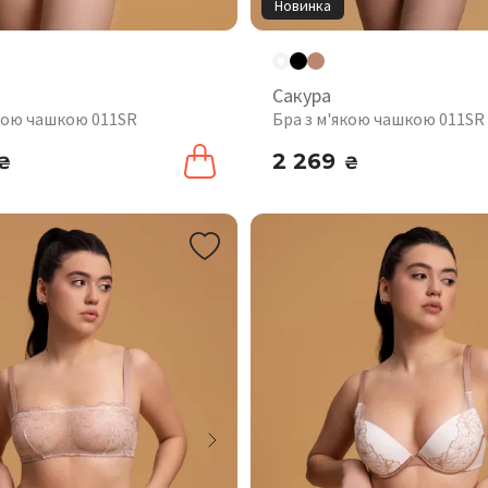
Новинка
Сакура
якою чашкою 011SR
Бра з м'якою чашкою 011SR
2 269
₴
₴