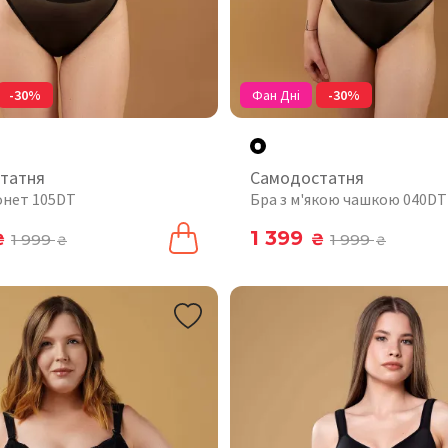
-30%
Фан Дні
-30%
татня
Самодостатня
онет 105DT
Бра з м'якою чашкою 040DT
1 399
₴
1 999
₴
1 999
₴
₴