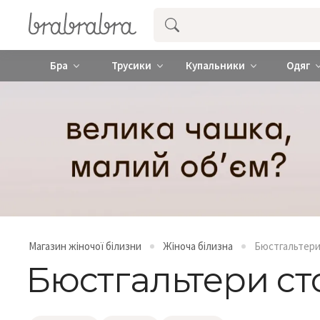
Купити нижню жіночу білизну ❤️ brab
Бра
Трусики
Купальники
Одяг
Магазин жіночої білизни
Жіноча білизна
Бюстгальтер
Бюстгальтери ст