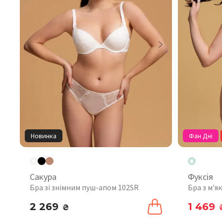
Новинка
Фан Дні
Сакура
Фуксія
Бра зі знімним пуш-апом 102SR
Бра з м'
2 269
1 469
₴