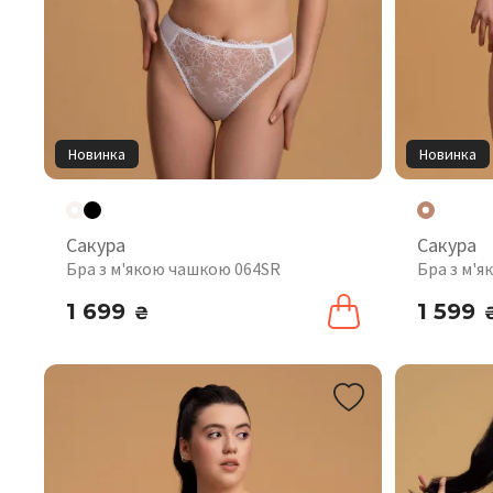
Новинка
Новинка
Сакура
Сакура
Бра з м'якою чашкою 064SR
Бра з м'
1 699
1 599
₴