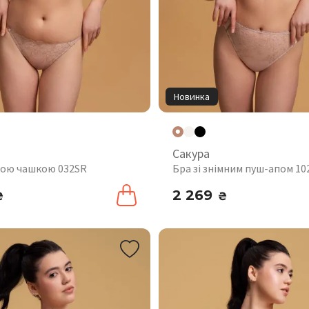
Новинка
Сакура
якою чашкою 032SR
Бра зі знімним пуш-апом 10
2 269
₴
₴