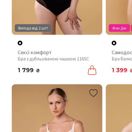
Вигода від 2 шт!
Фан Дні
Сексі комфорт
Самодос
Бра з дубльованою чашкою 116SC
Бра балк
1 799
1 399
₴