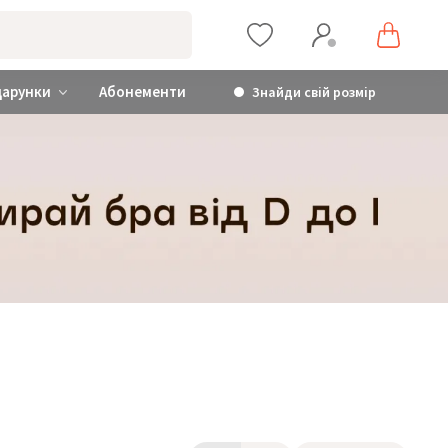
дарунки
Абонементи
Знайди свій розмір