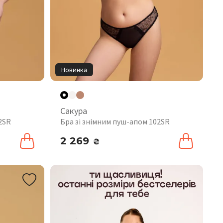
Новинка
Сакура
2SR
Бра зі знімним пуш-апом 102SR
2 269
₴