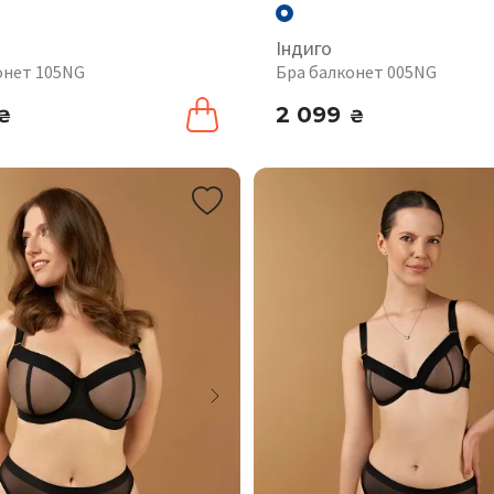
Індиго
онет 105NG
Бра балконет 005NG
2 099
₴
₴