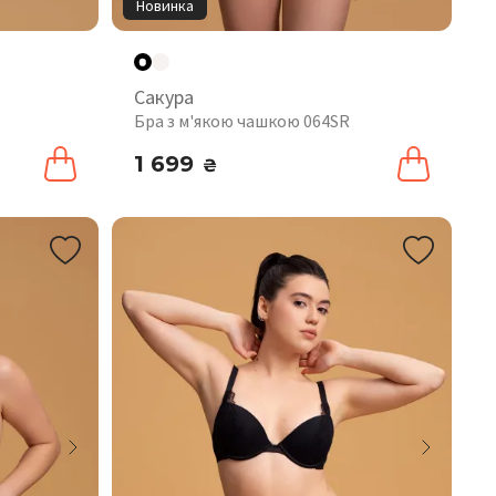
Новинка
Сакура
Бра з м'якою чашкою 064SR
1 699
₴