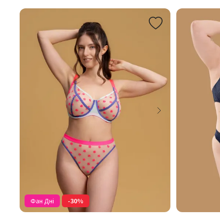
Фан Дні
-30%