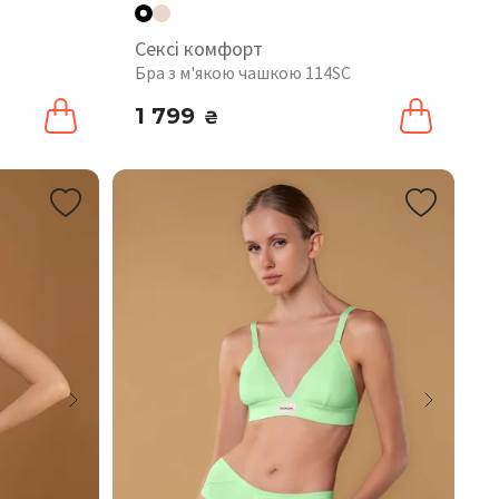
Сексі комфорт
Бра з м'якою чашкою 114SC
1 799
₴