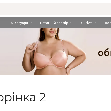
rabra ❤️ Київ та Україна
Аксесуари
Останній розмір
Outlet
По
и
орінка 2