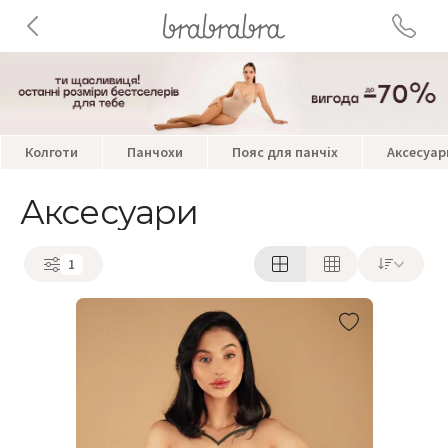
Колготи
Панчохи
Пояс для панчіх
Аксесуар
Аксесуари
1