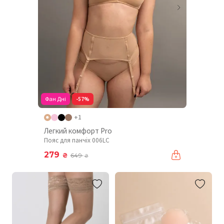
Фан Дні
-57%
+1
Легкий комфорт Pro
Пояс для панчіх 006LC
279
₴
649
₴