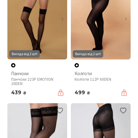
Вигода від 2 шт!
Вигода від 2 шт!
Панчохи
Колготи
Панчохи 223P EMOTION
Колготи 112P 60DEN
20DEN
439
499
₴
₴