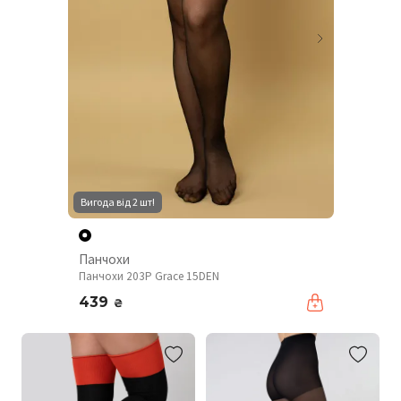
Вигода від 2 шт!
Панчохи
Панчохи 203P Grace 15DEN
439
₴