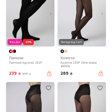
Фан Дні
-50%
Вигода від 2 шт!
Панчохи
Колготи
Панчохи під пояс 201P
Колготи 105P Легкі ніжки
40DEN
239
289
₴
₴
479
₴