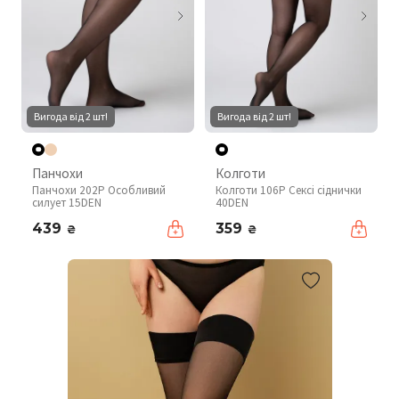
Вигода від 2 шт!
Вигода від 2 шт!
Панчохи
Колготи
Панчохи 202P Особливий
Колготи 106P Сексі сіднички
силует 15DEN
40DEN
439
359
₴
₴