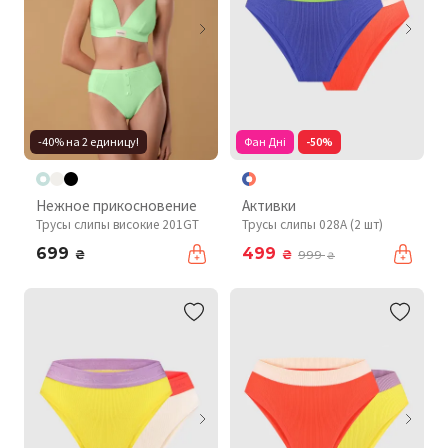
-40% на 2 единицу!
Фан Дні
-50%
Нежное прикосновение
Активки
Трусы слипы високие 201GT
Трусы слипы 028A (2 шт)
699
499
₴
₴
999
₴