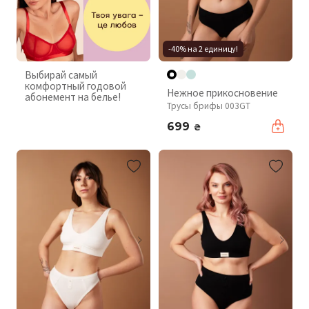
-40% на 2 единицу!
Выбирай самый
комфортный годовой
Нежное прикосновение
абонемент на белье!
Трусы брифы 003GT
699
₴