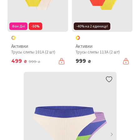
Фан Дні
-50%
-40% на 2 единицу!
Активки
Активки
Трусы слипы 101A (2 шт)
Трусы слипы 113A (2 шт)
499
999
₴
₴
999
₴