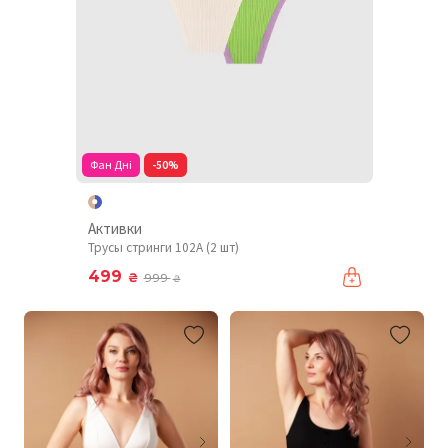
Фан Дні
-50%
Активки
Трусы стринги 102A (2 шт)
499
₴
999
₴