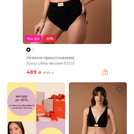
Фан Дні
-30%
Нежное прикосновение
Трусы слипы високие 021GT
489
₴
699
₴