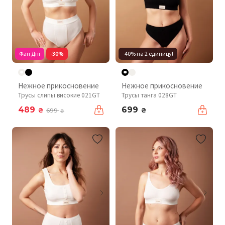
Фан Дні
-30%
-40% на 2 единицу!
Нежное прикосновение
Нежное прикосновение
Трусы слипы високие 021GT
Трусы танга 028GT
489
699
₴
₴
699
₴