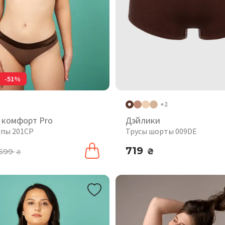
-51%
+2
 комфорт Pro
Дэйлики
ипы 201CP
Трусы шорты 009DE
719
699
₴
₴