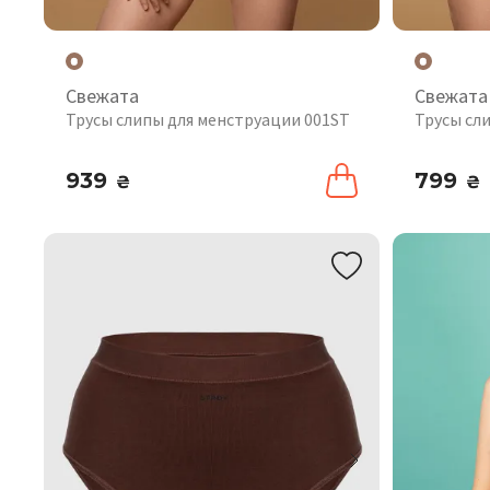
Свежата
Свежата
Трусы слипы для менструации 001ST
Трусы сл
939
799
₴
₴