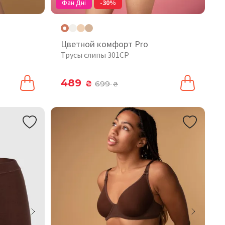
Фан Дні
-30%
Цветной комфорт Pro
Трусы слипы 301CP
489
₴
699
₴