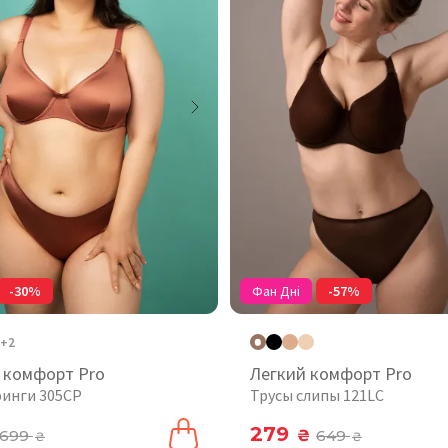
-30%
Фан Дні
-57%
+2
 комфорт Pro
Легкий комфорт Pro
ринги 305CP
Трусы слипы 121LC
279
699
₴
649
₴
₴