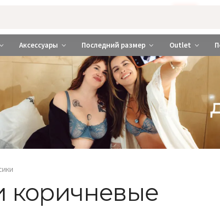
Бажаєте використовувати сайт українською мовою?
ТАК
abrabra ❤️ Киев и Украина
Аксессуары
Последний размер
Outlet
П
сики
и коричневые