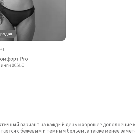
продан
+1
комфорт Pro
ринги 005LC
тичный вариант на каждый день и хорошее дополнение к 
етается с бежевым и темным бельем, а также менее замет