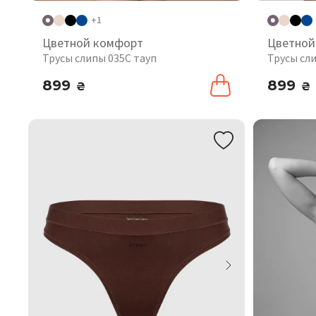
+1
Цветной комфорт
Цветной
Трусы слипы 035C тауп
Трусы сл
899
899
₴
₴