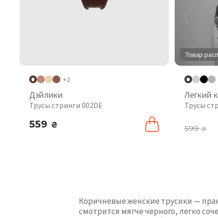
Товар рас
+2
Дэйлики
Легкий 
Трусы стринги 002DE
Трусы ст
559
₴
599
₴
Коричневые женские трусики — прак
смотрится мягче черного, легко соч