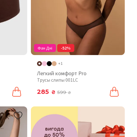
Фан Дні
-52%
+1
Легкий комфорт Pro
Трусы слипы 001LC
285
₴
599
₴