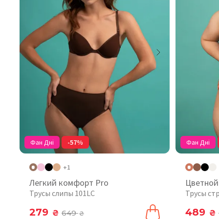
Фан Дні
-57%
Фан Дні
+1
Легкий комфорт Pro
Цветной
Трусы слипы 101LC
Трусы ст
279
489
₴
649
₴
₴