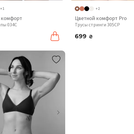
+1
+2
 комфорт
Цветной комфорт Pro
ипы 034C
Трусы стринги 305CP
699
₴