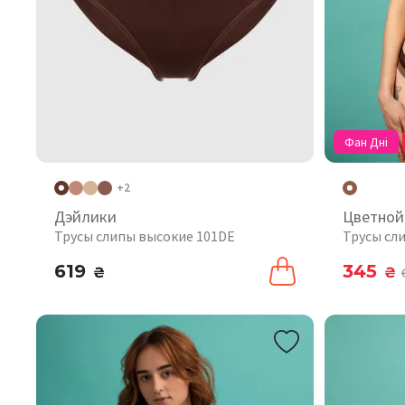
Фан Дні
+2
Дэйлики
Цветной
Трусы слипы высокие 101DE
Трусы сл
619
345
₴
₴