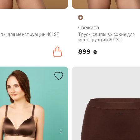
Свежата
ипы для менструации 401ST
Трусы слипы высокие для
менструации 201ST
899
₴