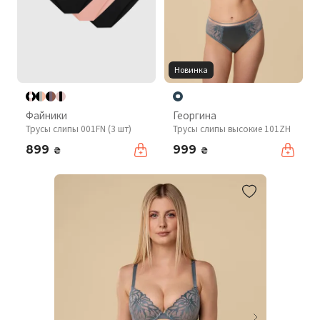
Новинка
Файники
Георгина
Трусы слипы 001FN (3 шт)
Трусы слипы высокие 101ZH
899
999
₴
₴