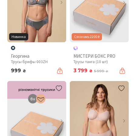
Новинка
Сэкономь 2200 ₴
Георгина
МИСТЕРИ БОКС PRO
Трусы брифы 003ZH
Трусы танга (10 шт)
999
3 799
₴
₴
5 999
₴