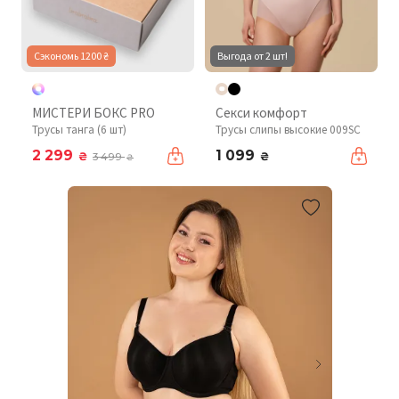
Сэкономь 1200 ₴
Выгода от 2 шт!
МИСТЕРИ БОКС PRO
Секси комфорт
Трусы танга (6 шт)
Трусы слипы высокие 009SC
2 299
1 099
₴
₴
3 499
₴