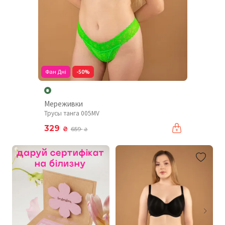
Фан Дні
-50%
Мереживки
Трусы танга 005MV
329
₴
659
₴