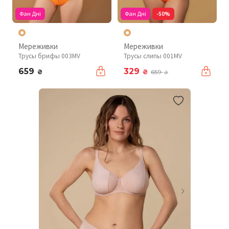
Фан Дні
Фан Дні
-50%
Мереживки
Мереживки
Трусы брифы 003MV
Трусы слипы 001MV
659
329
₴
₴
659
₴