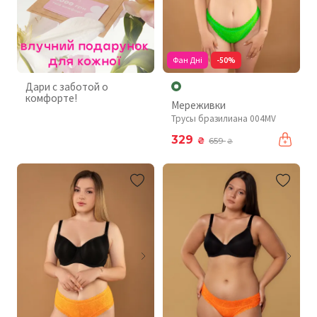
Фан Дні
-50%
Дари с заботой о
комфорте!
Мереживки
Трусы бразилиана 004MV
329
₴
659
₴