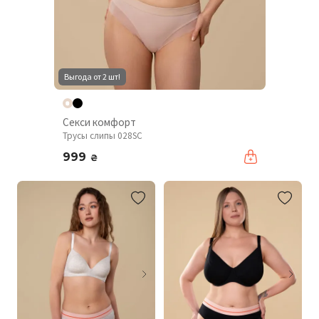
Выгода от 2 шт!
Секси комфорт
Трусы слипы 028SC
999
₴