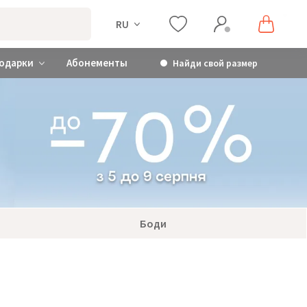
RU
одарки
Абонементы
Найди свой размер
Боди