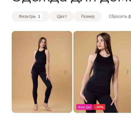
Фильтры
1
Цвет
Размер
Сбросить 
Фан Дні
-50%