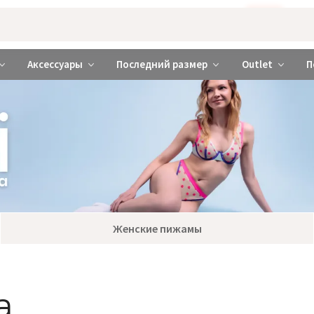
Бажаєте використовувати сайт українською мовою?
ТАК
abrabra ❤️ Киев и Украина
Аксессуары
Последний размер
Outlet
П
Женские пижамы
а