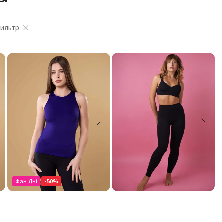
фильтр
Фан Дні
-50%