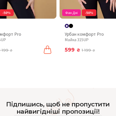
-50%
Фан Дні
-50%
омфорт Pro
Урбан комфорт Pro
5UP
Майка 315UP
599
1 199
₴
1 199
₴
₴
Підпишись, щоб не пропустити
найвигідніші пропозиції!