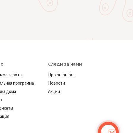
ис
Следи за нами
мма заботы
Про brabrabra
льная программа
Новости
ка дома
Акции
ат
фикаты
ация