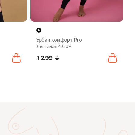
Урбан комфорт Pro
Леггинсы 401UP
1 299
₴