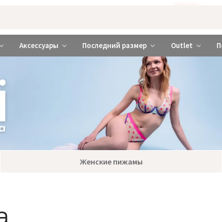
Бажаєте використовувати сайт українською мовою?
ТАК
abrabra ❤️ Киев и Украина
Аксессуары
Последний размер
Outlet
П
Женские пижамы
а