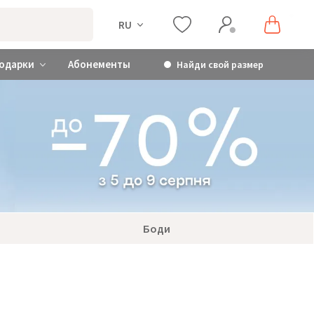
RU
одарки
Абонементы
Найди свой размер
Боди