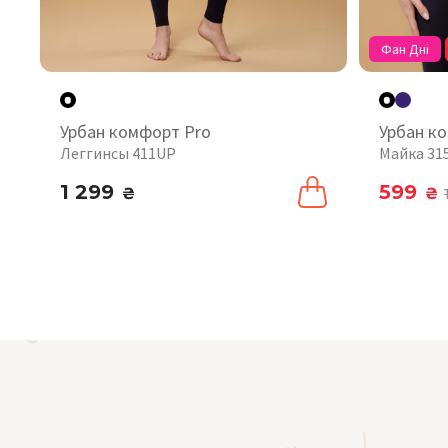
Фан Дні
Урбан комфорт Pro
Урбан к
Леггинсы 411UP
Майка 31
1 299
599
₴
₴