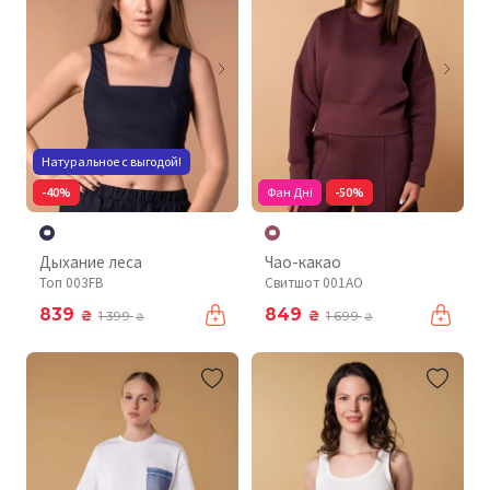
Натуральное с выгодой!
-40%
Фан Дні
-50%
Дыхание леса
Чао-какао
Топ 003FB
Свитшот 001AO
839
849
₴
₴
1 399
1 699
₴
₴