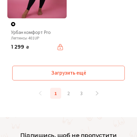
Урбан комфорт Pro
Леггинсы 401UP
1 299
₴
Загрузить ещё
1
2
3
Підпишись, щоб не пропустити