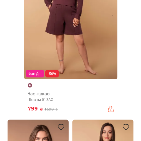
Фан Дні
-50%
Чао-какао
Шорты 013AO
799
₴
1 599
₴