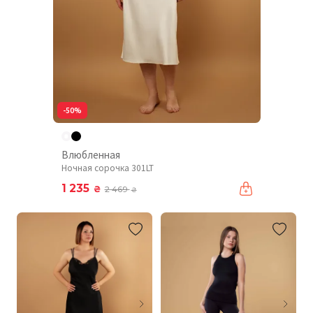
-50%
Влюбленная
Ночная сорочка 301LT
1 235
₴
2 469
₴