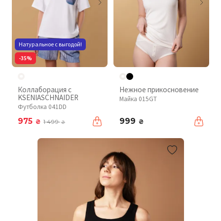
Натуральное с выгодой!
-35%
Коллаборация с
Нежное прикосновение
KSENIASCHNAIDER
Майка 015GT
Футболка 041DD
975
999
₴
₴
1 499
₴