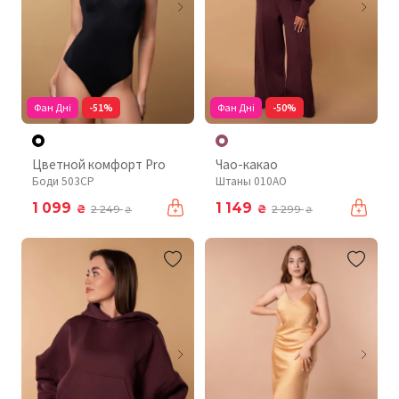
Фан Дні
-51%
Фан Дні
-50%
Цветной комфорт Pro
Чао-какао
Боди 503CP
Штаны 010AO
1 099
1 149
₴
₴
2 249
2 299
₴
₴