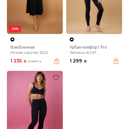
-50%
Влюбленная
Урбан комфорт Pro
Ночная сорочка 301LT
Леггинсы 411UP
1 235
1 299
₴
₴
2 469
₴