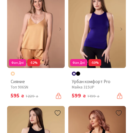
Фан Дні
-52%
Фан Дні
-50%
Сияние
Урбан комфорт Pro
Топ 906SN
Майка 315UP
595
599
₴
₴
1 229
1 199
₴
₴