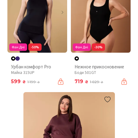
Фан Дні
-50%
Фан Дні
-30%
Урбан комфорт Pro
Нежное прикосновение
Майка 315UP
Боди 501GT
599
719
₴
₴
1 199
1 029
₴
₴