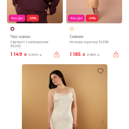
Фан Дні
-50%
Фан Дні
-50%
Чао-какао
Сияние
Свитшот с капюшоном
Ночная сорочка 910SN
002AO
1 149
1 185
₴
₴
2 299
2 369
₴
₴