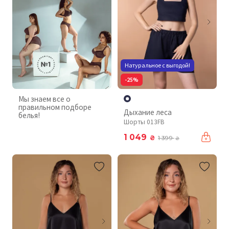
Натуральное с выгодой!
-25%
Мы знаем все о
правильном подборе
Дыхание леса
белья!
Шорты 013FB
1 049
₴
1 399
₴