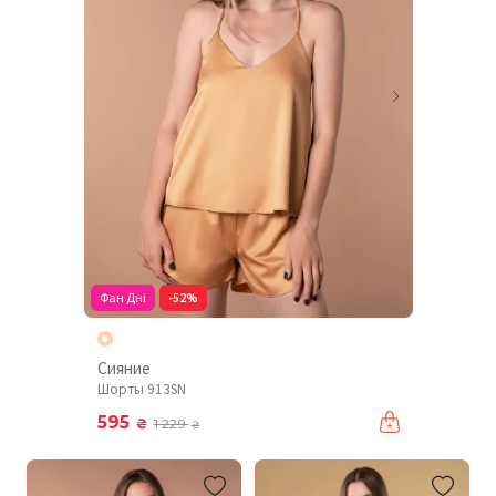
Фан Дні
-52%
Сияние
Шорты 913SN
595
₴
1 229
₴