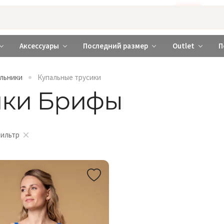
Бажаєте використовувати сайт українською мовою?
ТАК
abrabra ❤️ Киев и Украина
Аксессуары
Последний размер
Outlet
П
альники
Купальные трусики
ики Брифы
фильтр