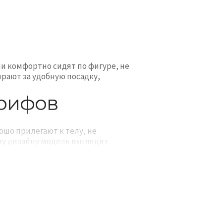
и комфортно сидят по фигуре, не
рают за удобную посадку,
брифов
ошо прилегают к телу, не
му дизайну модель выглядит
делях с принтами. Многие варианты
воды, а также быстро высыхают
садке и