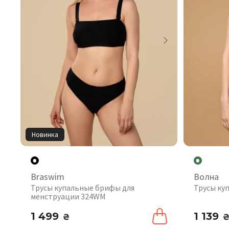
Новинка
Braswim
Волна
Трусы купальные брифы для
Трусы ку
менструации 324WM
1 499
1 139
₴