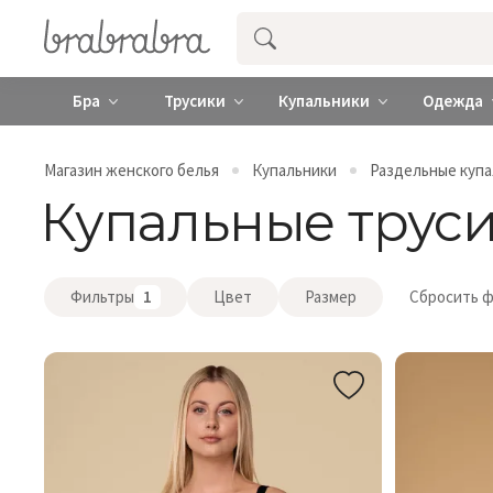
Купить нижнее женское белье ❤️ br
Бра
Трусики
Купальники
Одежда
Магазин женского белья
Купальники
Раздельные куп
Купальные трус
Фильтры
1
Цвет
Размер
Сбросить 