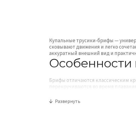
Купальные трусики-брифы — универс
сковывают движения и легко сочета
аккуратный внешний вид и практичн
Особенности 
Брифы отличаются классическим кро
перекручиваются во время плавания
аккуратно и остается комфортной в 
Развернуть
Современные
плавки
в формате бриф
выполнены из эластичных тканей, у
после купания.
Как выбрать 