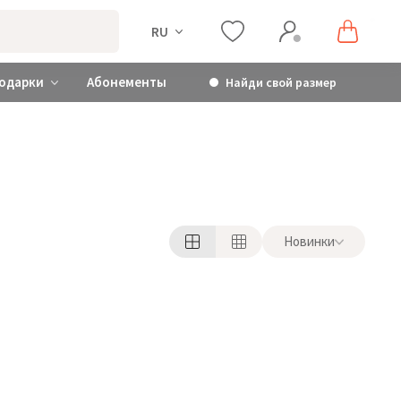
RU
одарки
Абонементы
Найди свой размер
Новинки