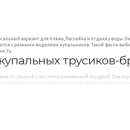
альный вариант для пляжа, бассейна и отдыха у воды. Он
ются с разными моделями купальников. Такой фасон выби
ость.
купальных трусиков-
ем со средней или слегка заниженной посадкой. Они хор
 и подходят для активного отдыха. Благодаря лаконично
течение всего дня.
ов представлены в базовых оттенках, ярких цветах и мо
стойчивых к воздействию соли, солнца и хлорированной 
купальные брифы по по