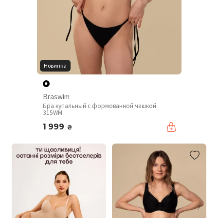
Новинка
Braswim
Бра купальный с формованной чашкой
315WM
1 999
₴