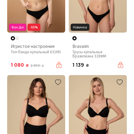
Фан Дні
-55%
Новинка
Игристое настроение
Braswim
Топ-бандо купальный 631MS
Трусы купальные
бразилиана 328WM
1 080
1 139
₴
₴
2 399
₴