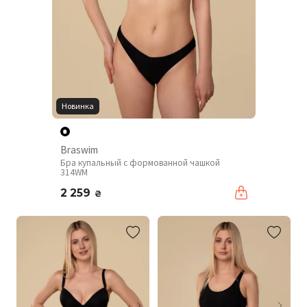
Новинка
Braswim
Бра купальный с формованной чашкой
314WM
2 259
₴