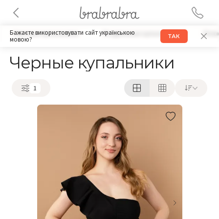
Бажаєте використовувати сайт українською
Слитные купальники
Раздельные купальники
Пля
ТАК
мовою?
Черные купальники
1