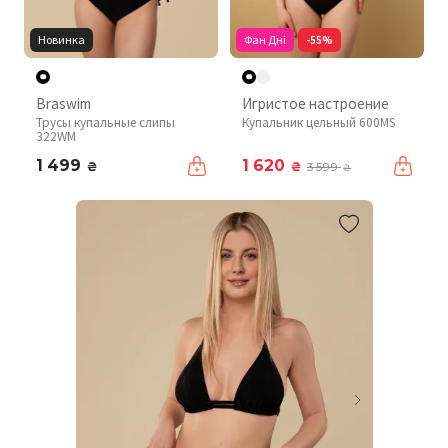
Новинка
Фан Дні
-55%
Braswim
Игристое настроение
Трусы купальные слипы
Купальник цельный 600MS
322WM
1 499
1 620
₴
₴
3 599
₴