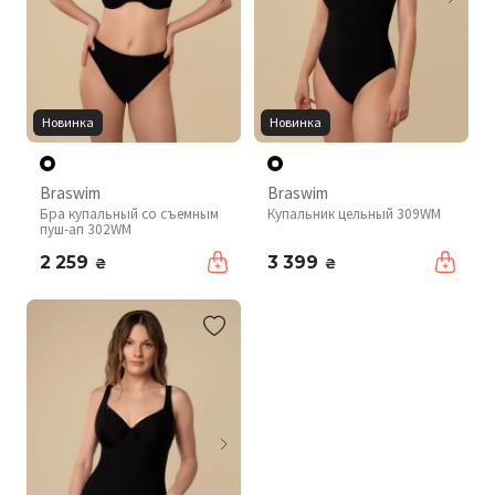
Новинка
Новинка
Braswim
Braswim
Бра купальный со съемным
Купальник цельный 309WM
пуш-ап 302WM
2 259
3 399
₴
₴