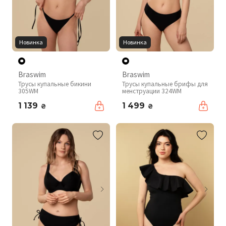
Новинка
Новинка
Braswim
Braswim
Трусы купальные бикини
Трусы купальные брифы для
305WM
менструации 324WM
1 139
1 499
₴
₴