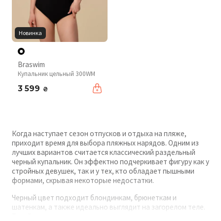
Новинка
Braswim
Купальник цельный 300WM
3 599
₴
Когда наступает сезон отпусков и отдыха на пляже,
приходит время для выбора пляжных нарядов. Одним из
лучших вариантов считается классический раздельный
черный купальник. Он эффектно подчеркивает фигуру как у
стройных девушек, так и у тех, кто обладает пышными
формами, скрывая некоторые недостатки.
Черный цвет подходит блондинкам, брюнеткам и
шатенкам, а также идеально выглядит на загорелом теле.
Такой купальник поможет визуально удлинить силуэт.