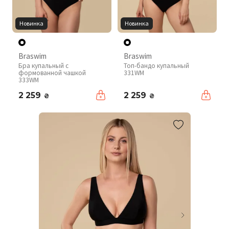
Новинка
Новинка
Braswim
Braswim
Бра купальный с
Топ-бандо купальный
формованной чашкой
331WM
333WM
2 259
2 259
₴
₴