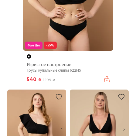
Фан Дні
-55%
Игристое настроение
Трусы купальные слипы 622MS
540
₴
1 199
₴