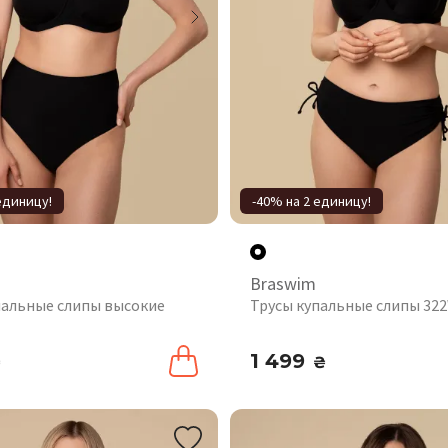
единицу!
-40% на 2 единицу!
Braswim
пальные слипы высокие
Трусы купальные слипы 32
1 499
₴
₴