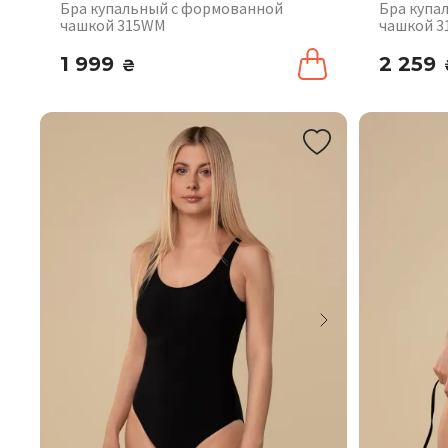
Бра купальный с формованной
Бра купа
чашкой 315WM
чашкой 
1 999
2 259
₴