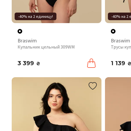
-40% на 2 единицу!
-40% на 2 
Braswim
Braswim
Купальник цельный 309WM
Трусы ку
3 399
1 139
₴