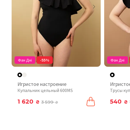
Фан Дні
-55%
Фан Дні
Игристое настроение
Игристо
Купальник цельный 600MS
Трусы ку
1 620
540
₴
3 599
₴
₴