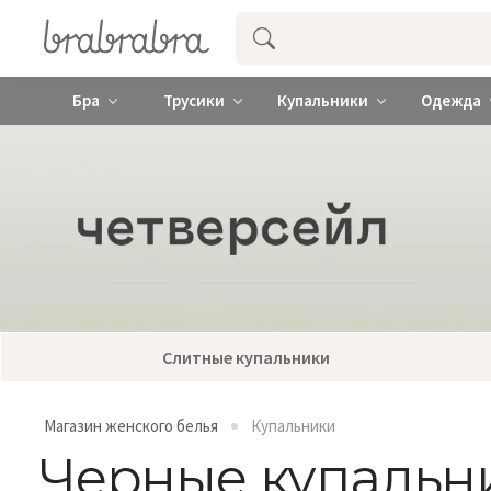
Купить нижнее женское белье ❤️ br
Бра
Трусики
Купальники
Одежда
Слитные купальники
Магазин женского белья
Купальники
Черные купальн