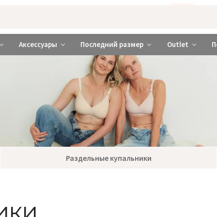
Бажаєте використовувати сайт українською мовою?
ТАК
abrabra ❤️ Киев и Украина
Аксессуары
Последний размер
Outlet
П
Раздельные купальники
ики