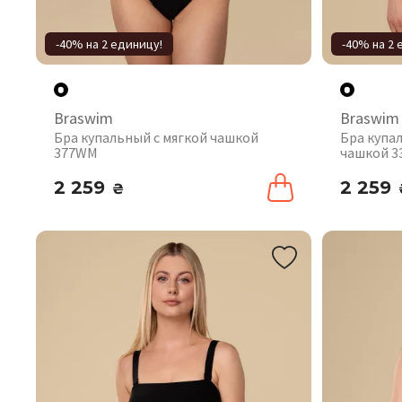
-40% на 2 единицу!
-40% на 2 
Braswim
Braswim
Бра купальный с мягкой чашкой
Бра купа
377WM
чашкой 
2 259
2 259
₴