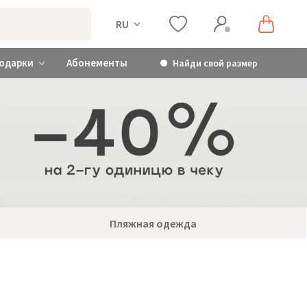
RU
одарки
Абонементы
Найди свой размер
Пляжная одежда