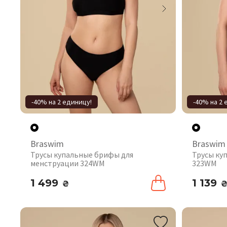
-40% на 2 единицу!
-40% на 2 
Braswim
Braswim
Трусы купальные брифы для
Трусы ку
менструации 324WM
323WM
1 499
1 139
₴