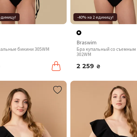
единицу!
-40% на 2 единицу!
Braswim
пальные бикини 305WM
Бра купальный со съемным
302WM
2 259
₴
₴