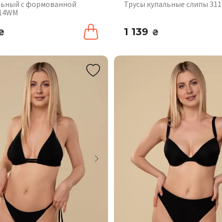
льный с формованной
Трусы купальные слипы 31
314WM
1 139
₴
₴