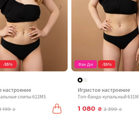
-55%
Фан Дні
-55%
е настроение
Игристое настроение
пальные слипы 622MS
Топ-бандо купальный 631M
1 080
1 199
₴
2 399
₴
₴