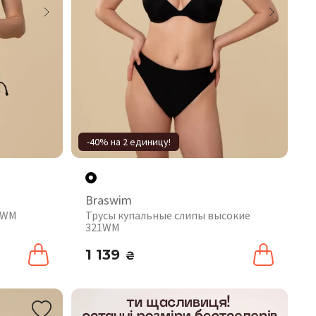
-40% на 2 единицу!
Braswim
2WM
Трусы купальные слипы высокие
321WM
1 139
₴