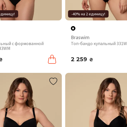
единицу!
-40% на 2 единицу!
Braswim
льный с формованной
Топ-бандо купальный 331
333WM
2 259
₴
₴