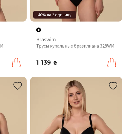
-40% на 2 единицу!
Braswim
WM
Трусы купальные бразилиана 328WM
1 139
₴