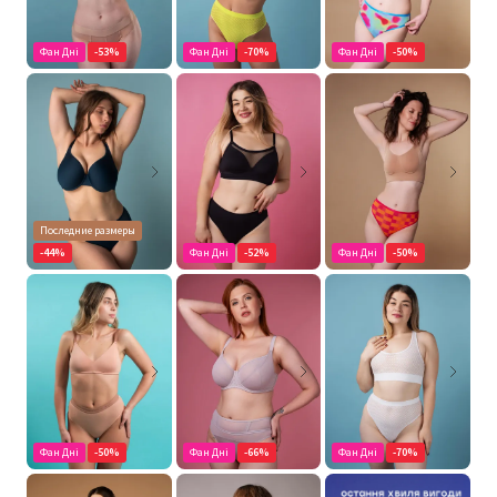
Фан Дні
-53%
Фан Дні
-70%
Фан Дні
-50%
Последние размеры
-44%
Фан Дні
-52%
Фан Дні
-50%
Фан Дні
-50%
Фан Дні
-66%
Фан Дні
-70%