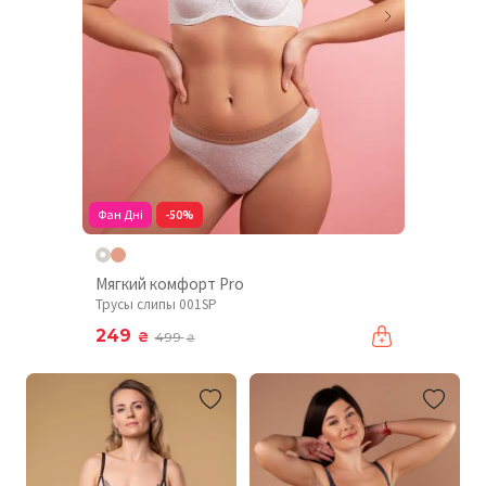
Фан Дні
-50%
Мягкий комфорт Pro
Трусы слипы 001SP
249
₴
499
₴