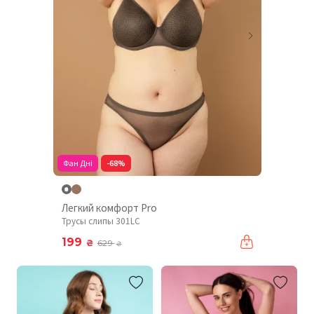
Фан Дні
-68%
Легкий комфорт Pro
Трусы слипы 301LC
199
₴
629
₴