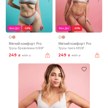
Фан Дні
-50%
Фан Дні
-50%
Мягкий комфорт Pro
Мягкий комфорт Pro
Трусы бразилиана 028SP
Трусы танга 005SP
249
249
₴
₴
499
499
₴
₴