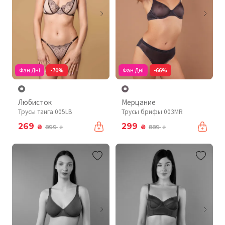
Фан Дні
-70%
Фан Дні
-66%
Любисток
Мерцание
Трусы танга 005LB
Трусы брифы 003MR
269
299
₴
₴
899
889
₴
₴