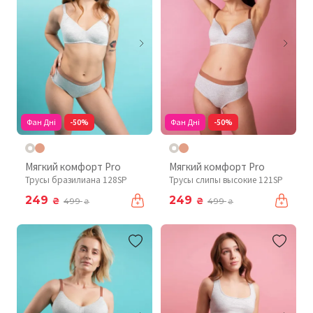
Фан Дні
-50%
Фан Дні
-50%
Мягкий комфорт Pro
Мягкий комфорт Pro
Трусы бразилиана 128SP
Трусы слипы высокие 121SP
249
249
₴
₴
499
499
₴
₴