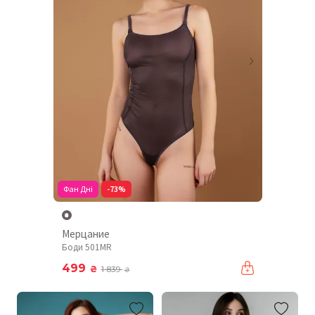
Фан Дні
-73%
Мерцание
Боди 501MR
499
₴
1 839
₴