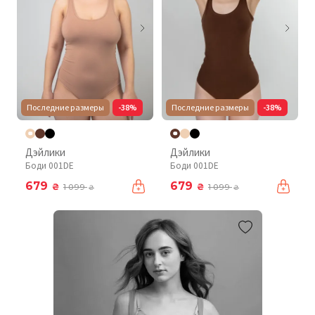
Последние размеры
-38%
Последние размеры
-38%
Дэйлики
Дэйлики
Боди 001DE
Боди 001DE
679
679
₴
₴
1 099
1 099
₴
₴