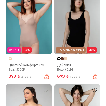
Фан Дні
-60%
Последние размеры
-38%
Цветной комфорт Pro
Дэйлики
Боди 502CP
Боди 001DE
879
679
₴
₴
2 199
1 099
₴
₴