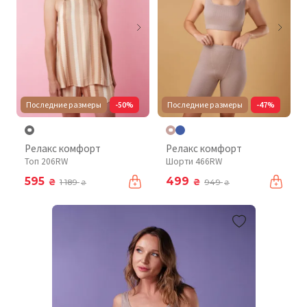
Последние размеры
-50%
Последние размеры
-47%
Релакс комфорт
Релакс комфорт
Топ 206RW
Шорти 466RW
595
499
₴
₴
1 189
949
₴
₴