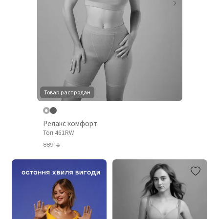
Товар распродан
Релакс комфорт
Топ 461RW
889
₴