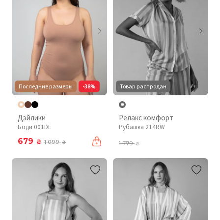
Последние размеры
-38%
Товар распродан
Дэйлики
Релакс комфорт
Боди 001DE
Рубашка 214RW
679
₴
1 099
₴
1 779
₴