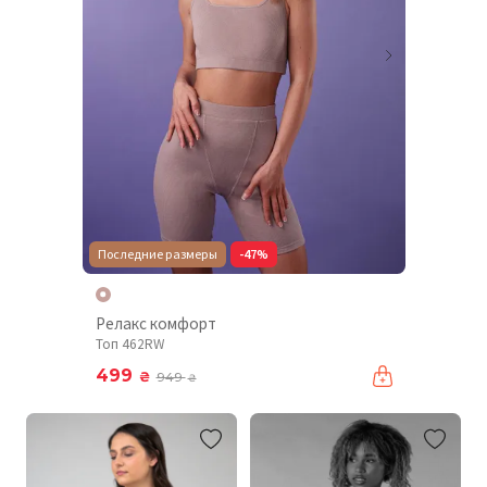
Последние размеры
-47%
Релакс комфорт
Топ 462RW
499
₴
949
₴