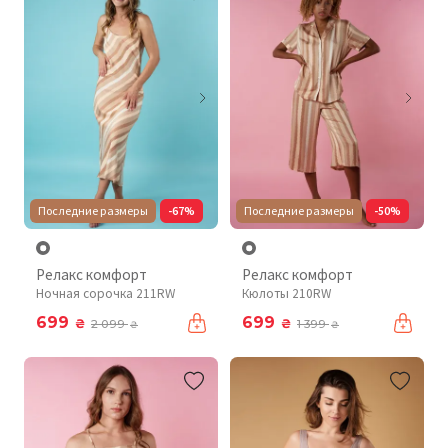
Последние размеры
-67%
Последние размеры
-50%
Релакс комфорт
Релакс комфорт
Ночная сорочка 211RW
Кюлоты 210RW
699
699
₴
₴
2 099
1 399
₴
₴