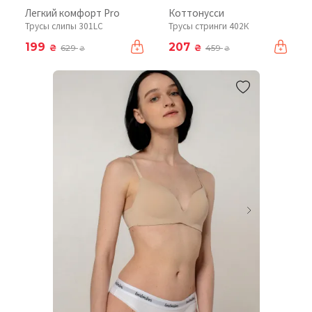
Легкий комфорт Pro
Коттонусси
Трусы слипы 301LC
Трусы стринги 402К
199
207
₴
₴
629
459
₴
₴