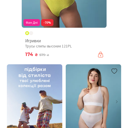
Фан Дні
-70%
Игривки
Трусы слипы высокие 121PL
174
₴
579
₴