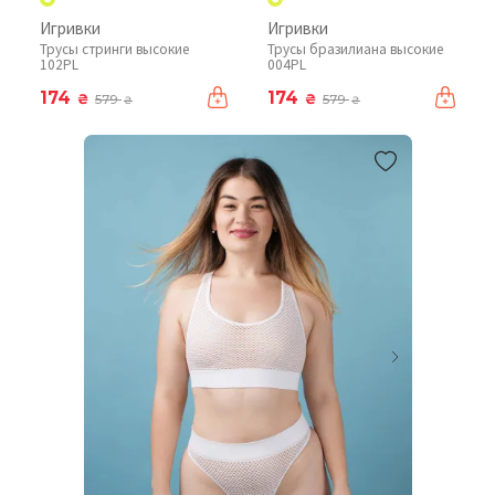
Игривки
Игривки
Трусы стринги высокие
Трусы бразилиана высокие
102PL
004PL
174
174
₴
₴
579
579
₴
₴