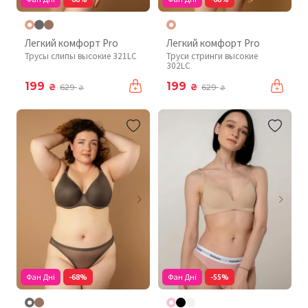
Легкий комфорт Pro
Легкий комфорт Pro
Трусы слипы высокие 321LC
Труси стринги высокие
302LC
199
199
₴
₴
629
629
₴
₴
Фан Дні
-68%
Фан Дні
-55%