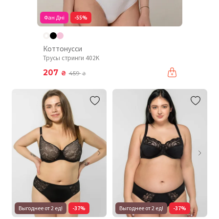
Фан Дні
-55%
Коттонусси
Трусы стринги 402K
207
₴
459
₴
Выгоднее от 2 ед!
-37%
Выгоднее от 2 ед!
-37%