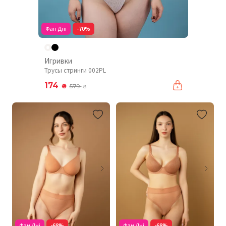
Фан Дні
-70%
Игривки
Трусы стринги 002PL
174
₴
579
₴
Фан Дні
-68%
Фан Дні
-68%