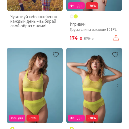
Фан Дні
-70%
Чувствуй себя особенно
каждый день – выбирай
Игривки
свой образ с нами!
Трусы слипы высокие 121PL
174
₴
579
₴
Фан Дні
-70%
Фан Дні
-70%