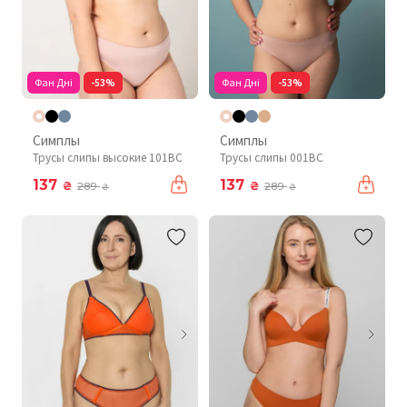
Фан Дні
-53%
Фан Дні
-53%
Симплы
Симплы
Трусы слипы высокие 101BC
Трусы слипы 001BC
137
137
₴
₴
289
289
₴
₴