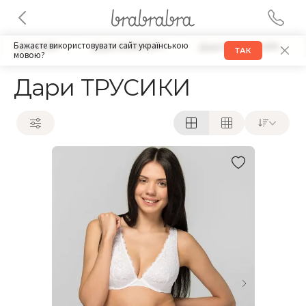
Бажаєте використовувати сайт українською
Дари БРА
Дари КОМПЛЕКТ
Дари НАБОРЫ БРА
ТАК
мовою?
Дари ТРУСИКИ