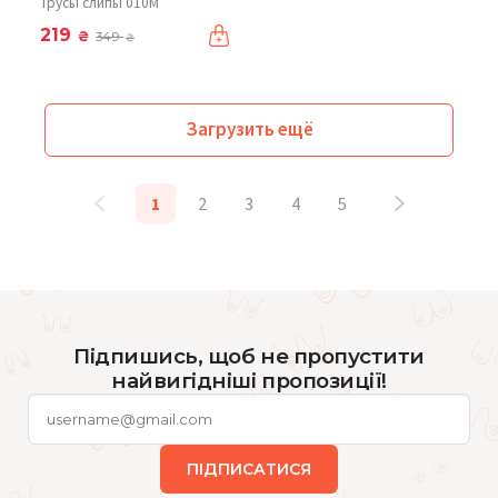
Трусы слипы 010М
219
₴
349
₴
Загрузить ещё
1
2
3
4
5
Підпишись, щоб не пропустити
найвигідніші пропозиції!
ПІДПИСАТИСЯ