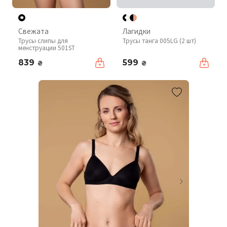
Свежата
Лагидки
Трусы слипы для
Трусы танга 005LG (2 шт)
менструации 501ST
839
599
₴
₴