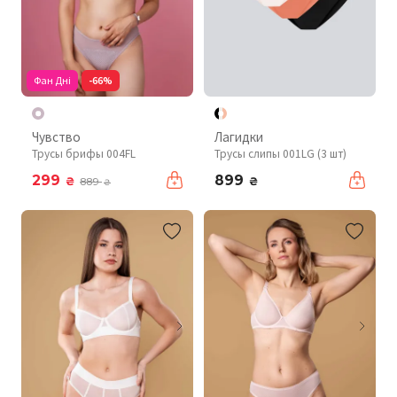
Фан Дні
-66%
Чувство
Лагидки
Трусы брифы 004FL
Трусы слипы 001LG (3 шт)
299
899
₴
₴
889
₴