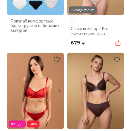
Выгода от 2 шт!
Покупай комфортные
бра и трусики наборами с
Секси комфорт Pro
выгодой!
Трусы стринги 202SC
679
₴
Фан Дні
-70%