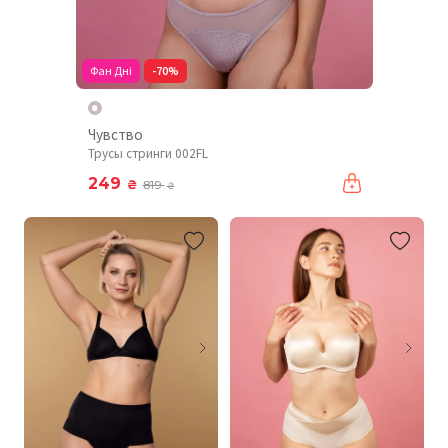
Фан Дні
-70%
Чувство
Трусы стринги 002FL
249
₴
819
₴