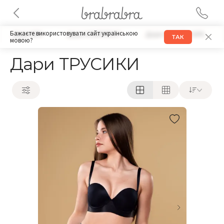
Бажаєте використовувати сайт українською
Дари БРА
Дари КОМПЛЕКТ
Дари НАБОРЫ БРА
ТАК
мовою?
Дари ТРУСИКИ