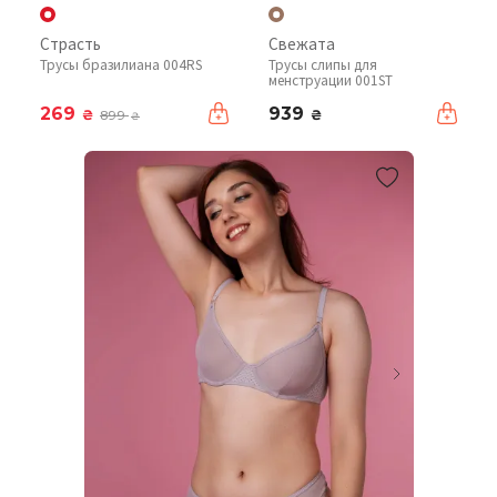
Страсть
Свежата
Трусы бразилиана 004RS
Трусы слипы для
менструации 001ST
269
939
₴
₴
899
₴