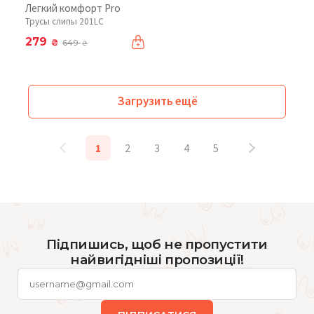
Легкий комфорт Pro
Трусы слипы 201LC
279
₴
649
₴
Загрузить ещё
1
2
3
4
5
Підпишись, щоб не пропустити
найвигідніші пропозиції!