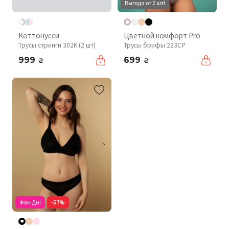
Выгода от 2 шт!
Коттонусси
Цветной комфорт Pro
Трусы стринги 302K (2 шт)
Трусы брифы 223CP
999
699
₴
₴
Фан Дні
-57%