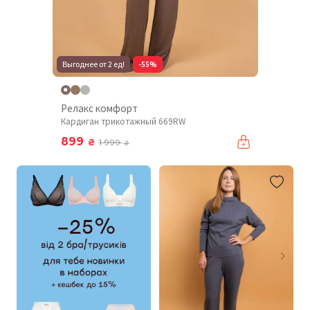
Выгоднее от 2 ед!
-55%
Релакс комфорт
Кардиган трикотажный 669RW
899
₴
1 999
₴