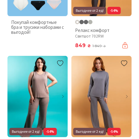
Выгоднее от 2 ед!
-54%
Покупай комфортные
бра и трусики наборами с
Релакс комфорт
выгодой!
Свитшот 702RW
849
₴
1 849
₴
Выгоднее от 2 ед!
-54%
Выгоднее от 2 ед!
-54%