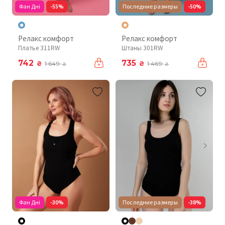
Фан Дні
-55%
Последние размеры
-50%
Релакс комфорт
Релакс комфорт
Платье 311RW
Штаны 301RW
742
735
₴
₴
1 649
1 469
₴
₴
Фан Дні
-30%
Последние размеры
-38%