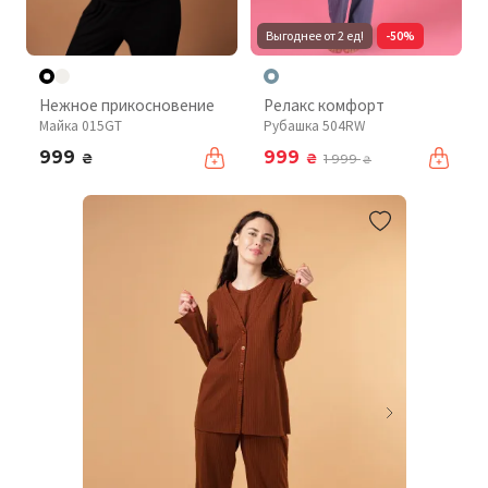
Выгоднее от 2 ед!
-50%
Нежное прикосновение
Релакс комфорт
Майка 015GT
Рубашка 504RW
999
999
₴
₴
1 999
₴