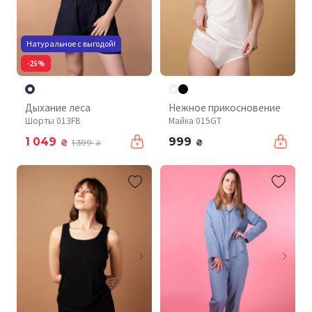
Натуральное с выгодой!
-25%
Дыхание леса
Нежное прикосновение
Шорты 013FB
Майка 015GT
1 049
999
₴
₴
1 399
₴