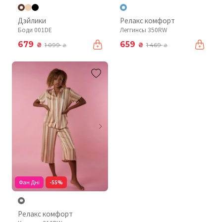
Дэйлики
Релакс комфорт
Боди 001DE
Леггинсы 350RW
679
659
₴
₴
1 099
1 469
₴
₴
Фан Дні
-55%
Релакс комфорт