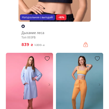
Натуральное с выгодой!
-40%
Дыхание леса
Топ 003FB
839
₴
1 399
₴