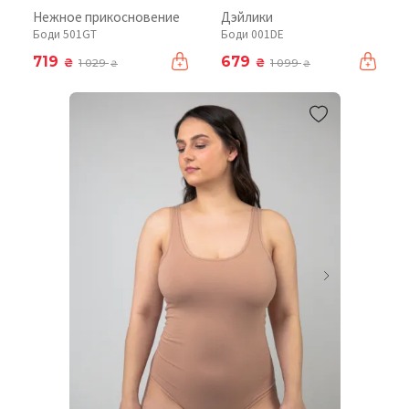
Нежное прикосновение
Дэйлики
Боди 501GT
Боди 001DE
719
679
₴
₴
1 029
1 099
₴
₴