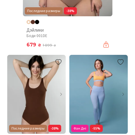
Последние размеры
-38%
Дэйлики
Боди 001DE
679
₴
1 099
₴
Последние размеры
-38%
Фан Дні
-55%