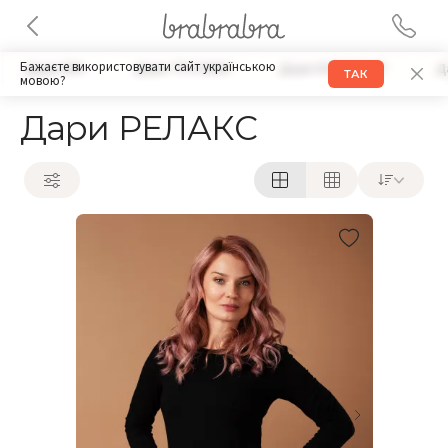
Бажаєте використовувати сайт українською
Дари БРА
Дари ТРУСИКИ
Дари КОМПЛЕКТ
Д
ТАК
мовою?
Дари РЕЛАКС