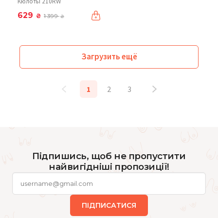
Кюлоты 210RW
629
₴
1 399
₴
Загрузить ещё
1
2
3
Підпишись, щоб не пропустити
найвигідніші пропозиції!
ПІДПИСАТИСЯ