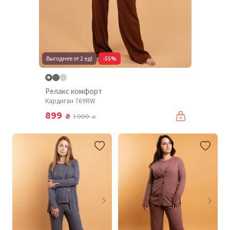
Выгоднее от 2 ед!
-55%
Релакс комфорт
Кардиган 769RW
899
₴
1 999
₴