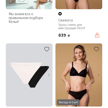
Мы знаем все о
правильном подборе
Свежата
белья!
Трусы слипы для
менструации 501ST
839
₴
Выгода от 2 шт!