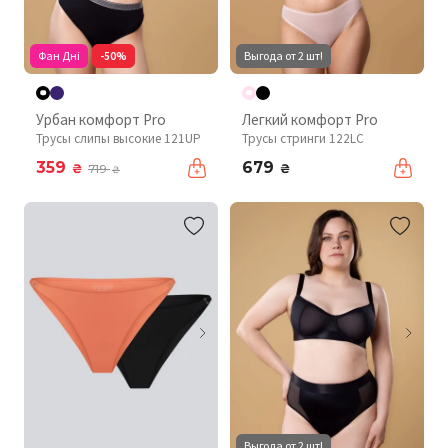
Фан Дні
-50%
Выгода от 2 шт!
Урбан комфорт Pro
Легкий комфорт Pro
Трусы слипы высокие 121UP
Трусы стринги 122LC
359
679
₴
₴
719
₴
Выгода от 2 шт!