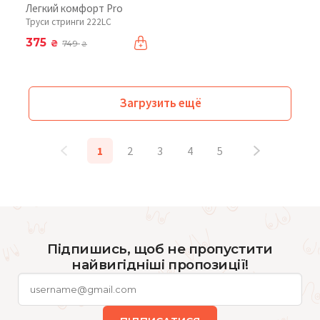
Легкий комфорт Pro
Труси стринги 222LC
375
₴
749
₴
Загрузить ещё
1
2
3
4
5
Підпишись, щоб не пропустити
найвигідніші пропозиції!