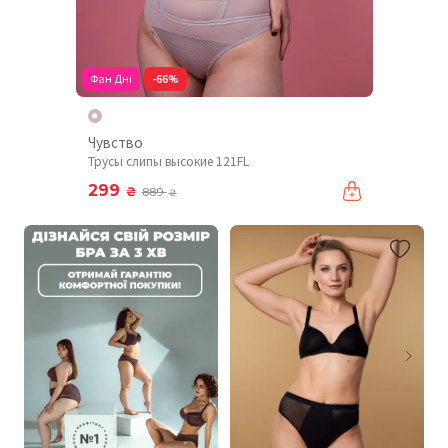
Фан Дні
-66%
Чувство
Трусы слипы высокие 121FL
299
₴
889
₴