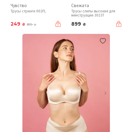
Чувство
Свежата
Трусы стринги 002FL
Трусы слипы высокие для
менструации 301ST
249
899
₴
₴
819
₴