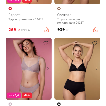
Страсть
Свежата
Трусы бразилиана 004RS
Трусы слипы для
менструации 001ST
269
939
₴
₴
899
₴
Фан Дні
-70%