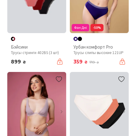
Фан Дні
-50%
Бэйсики
Урбан комфорт Pro
Трусы стринги 402BS (3 шт)
Трусы слипы высокие 121UP
899
359
₴
₴
719
₴