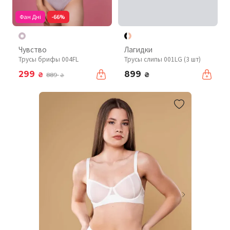
Фан Дні
-66%
Чувство
Лагидки
Трусы брифы 004FL
Трусы слипы 001LG (3 шт)
299
899
₴
₴
889
₴