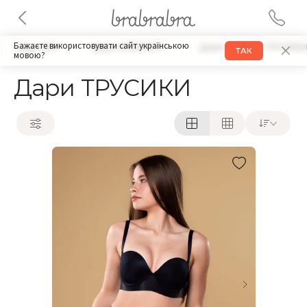
Бажаєте використовувати сайт українською
Дари БРА
Дари КОМПЛЕКТ
Дари НАБОРЫ ТРУСИКО
ТАК
мовою?
Дари ТРУСИКИ