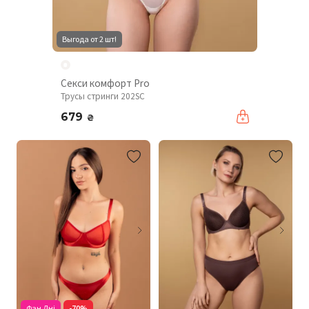
Выгода от 2 шт!
Секси комфорт Pro
Трусы стринги 202SC
679
₴
Фан Дні
-70%