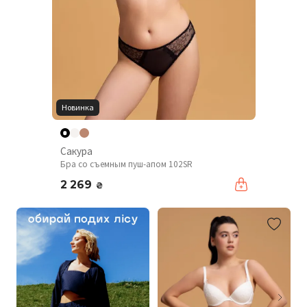
Новинка
Сакура
Бра со съемным пуш-апом 102SR
2 269
₴