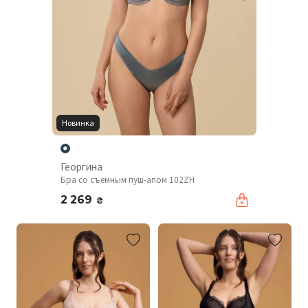
Новинка
Георгина
Бра со съемным пуш-апом 102ZH
2 269
₴