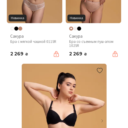
Новинка
Новинка
Сакура
Сакура
Бра с мягкой чашкой 011SR
Бра со съемным пуш-апом
102SR
2 269
2 269
₴
₴