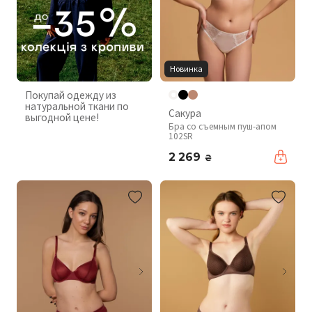
Новинка
Покупай одежду из
натуральной ткани по
Сакура
выгодной цене!
Бра со съемным пуш-апом
102SR
2 269
₴