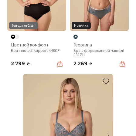
Выгода от 2 шт!
Новинка
Цветной комфорт
Георгина
Бра innotech support 448CP
Бра с формованной чашкой
031ZH
2 799
2 269
₴
₴