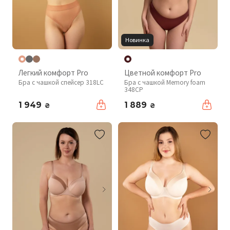
Новинка
Легкий комфорт Pro
Цветной комфорт Pro
Бра с чашкой спейсер 318LC
Бра с чашкой Memory foam
348CP
1 949
1 889
₴
₴