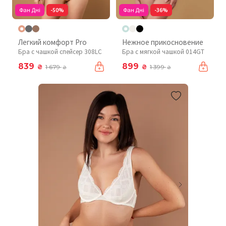
Фан Дні
-50%
Фан Дні
-36%
Легкий комфорт Pro
Нежное прикосновение
Бра с чашкой спейсер 308LC
Бра с мягкой чашкой 014GT
839
899
₴
₴
1 679
1 399
₴
₴