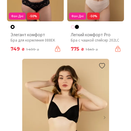
Фан Дні
-50%
Фан Дні
-50%
Элегант комфорт
Легкий комфорт Pro
Бра для кормления 088EK
Бра с чашкой спейсер 202LC
749
775
₴
₴
1 499
1 549
₴
₴