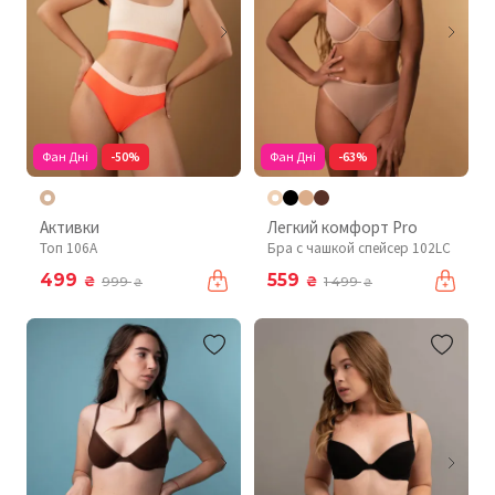
Фан Дні
-50%
Фан Дні
-63%
Активки
Легкий комфорт Pro
Топ 106A
Бра с чашкой спейсер 102LC
499
559
₴
₴
999
1 499
₴
₴