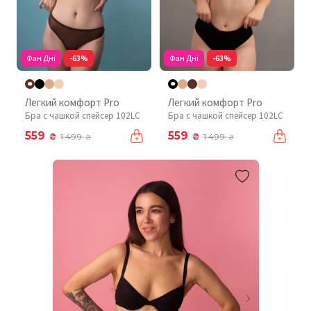
Фан Дні
-63%
Фан Дні
-63%
Легкий комфорт Pro
Легкий комфорт Pro
Бра с чашкой спейсер 102LC
Бра с чашкой спейсер 102LC
559
559
₴
₴
1 499
1 499
₴
₴