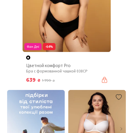
Фан Дні
-64%
Цветной комфорт Pro
Бра с формованной чашкой 038CP
639
₴
1 799
₴