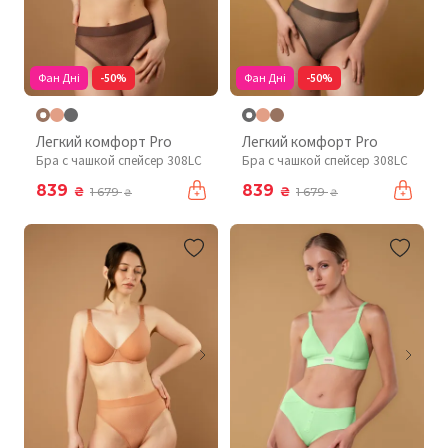
Фан Дні
-50%
Фан Дні
-50%
Легкий комфорт Pro
Легкий комфорт Pro
Бра с чашкой спейсер 308LC
Бра с чашкой спейсер 308LC
839
839
₴
₴
1 679
1 679
₴
₴