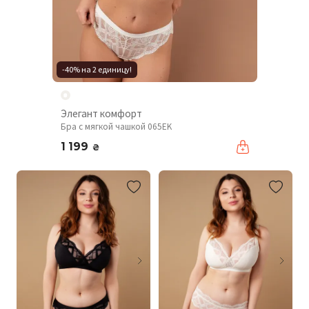
-40% на 2 единицу!
Элегант комфорт
Бра с мягкой чашкой 065EK
1 199
₴