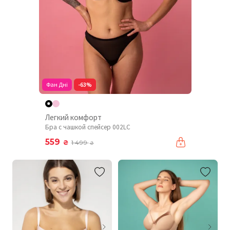
Фан Дні
-63%
Легкий комфорт
Бра с чашкой спейсер 002LC
559
₴
1 499
₴