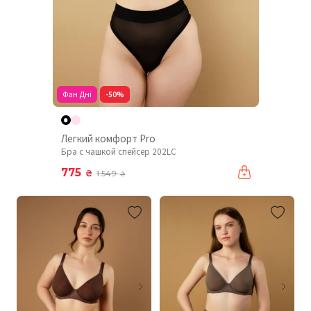
Фан Дні
-50%
Легкий комфорт Pro
Бра с чашкой спейсер 202LC
775
₴
1 549
₴