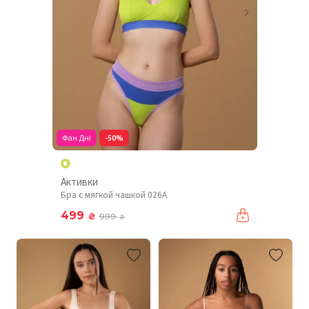
Фан Дні
-50%
Активки
Бра с мягкой чашкой 026A
499
₴
999
₴