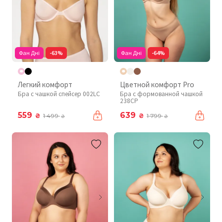
Фан Дні
-63%
Фан Дні
-64%
Легкий комфорт
Цветной комфорт Pro
Бра с чашкой спейсер 002LC
Бра с формованной чашкой
238CP
559
639
₴
₴
1 499
1 799
₴
₴