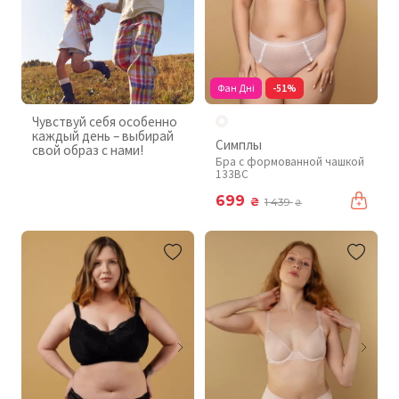
Фан Дні
-51%
Чувствуй себя особенно
каждый день – выбирай
Симплы
свой образ с нами!
Бра с формованной чашкой
133BC
699
₴
1 439
₴