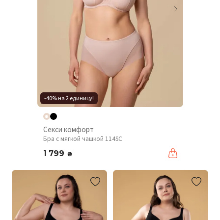
-40% на 2 единицу!
Секси комфорт
Бра с мягкой чашкой 114SC
1 799
₴