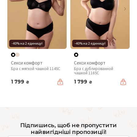
-40% на 2 единицу!
-40% на 2 единицу!
Секси комфорт
Секси комфорт
Бра с мягкой чашкой 114SC
Бра с дублированной
чашкой 116SC
1 799
1 799
₴
₴
Підпишись, щоб не пропустити
найвигідніші пропозиції!