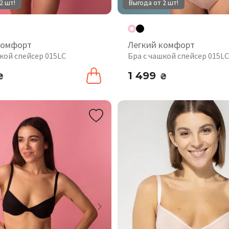
2 шт!
Выгода от 2 шт!
комфорт
Легкий комфорт
кой спейсер 015LC
Бра с чашкой спейсер 015LC
1 499
₴
₴