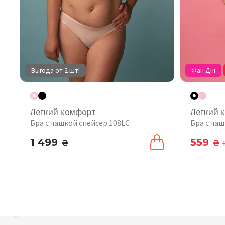
Выгода от 2 шт!
Фан Дні
Легкий комфорт
Легкий 
Бра с чашкой спейсер 108LC
Бра с чаш
1 499
559
₴
₴