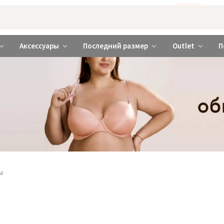
Бажаєте використовувати сайт українською мовою?
ТАК
abrabra ❤️ Киев и Украина
Аксессуары
Последний размер
Outlet
П
ы