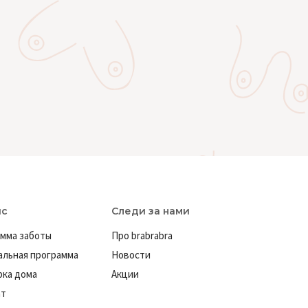
ис
Следи за нами
мма заботы
Про brabrabra
льная программа
Новости
ка дома
Акции
ат