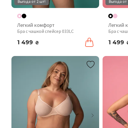
Выгода от 2 шт!
Выгода от 
Легкий комфорт
Легкий 
Бра с чашкой спейсер 033LC
Бра с чаш
1 499
1 499
₴