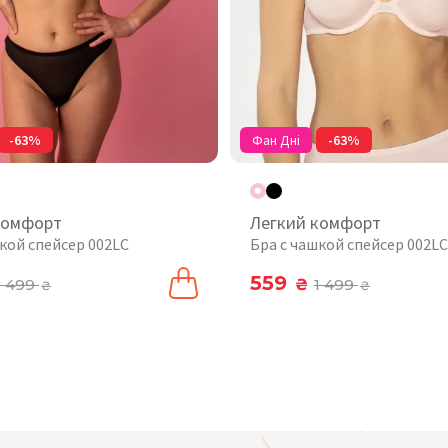
-63%
Фан Дні
-63%
комфорт
Легкий комфорт
кой спейсер 002LC
Бра с чашкой спейсер 002LC
559
1 499
₴
1 499
₴
₴