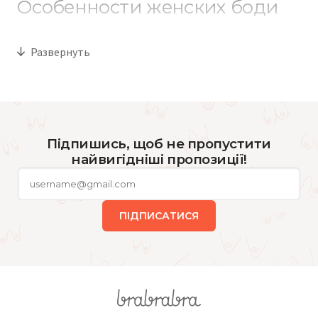
Особенности женских боди
Главное преимущество боди — удобная посадка и
Развернуть
надежная фиксация на теле. В отличие от обычных маек
или топов, ткань не перекручивается и не поднимается во
время движения. Это особенно актуально для облегающих
образов, костюмов с высокой посадкой или легкого
трикотажа.
Для ежедневного использования часто выбирают модели
Підпишись, щоб не пропустити
из микрофибры, хлопка или эластичных бесшовных
найвигідніші пропозиції!
материалов. Они хорошо пропускают воздух, не создают
лишнего давления и комфортно ощущаются в течение дня.
Кружевные варианты больше подходят для вечерних
комплектов или в качестве акцента в многослойных
образах.
ПІДПИСАТИСЯ
Некоторые боди имеют уплотнённые чашки или
поддержку груди, поэтому могут частично
заменять
бюстгальтеры
. Другие модели лучше сочетать с
мягким нижним бельём или тонкими топами без косточек.
Виды женских боди