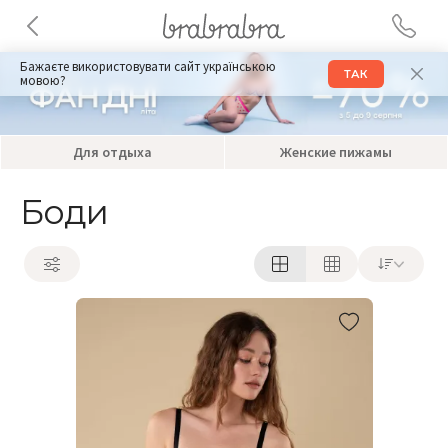
Бажаєте використовувати сайт українською
ТАК
мовою?
Для отдыха
Женские пижамы
Боди