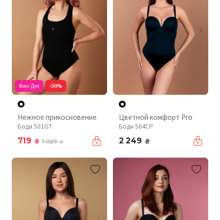
Фан Дні
-30%
Нежное прикосновение
Цветной комфорт Pro
Боди 501GT
Боди 504CP
719
2 249
₴
₴
1 029
₴