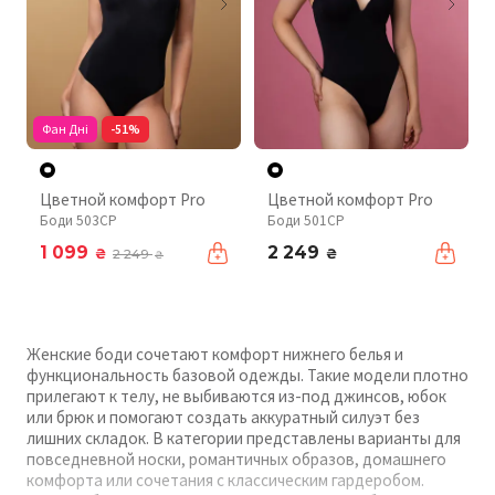
Фан Дні
-51%
Цветной комфорт Pro
Цветной комфорт Pro
Боди 503CP
Боди 501CP
1 099
2 249
₴
₴
2 249
₴
Женские боди сочетают комфорт нижнего белья и
функциональность базовой одежды. Такие модели плотно
прилегают к телу, не выбиваются из-под джинсов, юбок
или брюк и помогают создать аккуратный силуэт без
лишних складок. В категории представлены варианты для
повседневной носки, романтичных образов, домашнего
комфорта или сочетания с классическим гардеробом.