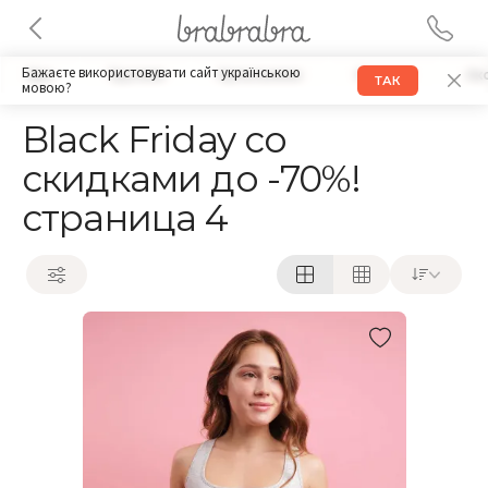
Бажаєте використовувати сайт українською
Бра
Трусики
Купальники
Одежда
Ак
ТАК
мовою?
Black Friday со
скидками до -70%!
страница 4