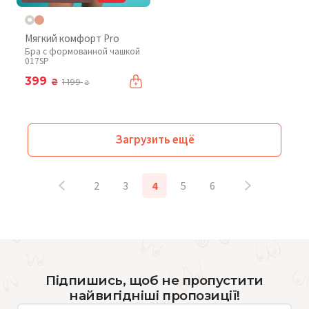
Мягкий комфорт Pro
Бра с формованной чашкой
017SP
399
₴
1 199
₴
Загрузить ещё
2
3
4
5
6
Підпишись, щоб не пропустити
найвигідніші пропозиції!