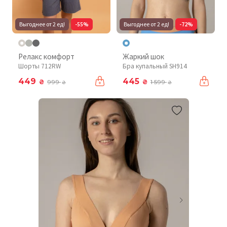
Выгоднее от 2 ед!
-55%
Выгоднее от 2 ед!
-72%
Релакс комфорт
Жаркий шок
Шорты 712RW
Бра купальный SH914
449
445
₴
₴
999
1 599
₴
₴