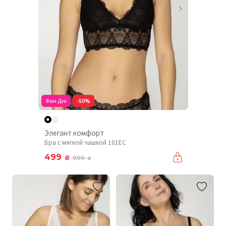
Фан Дні
-50%
Элегант комфорт
Бра с мягкой чашкой 101EC
499
₴
999
₴