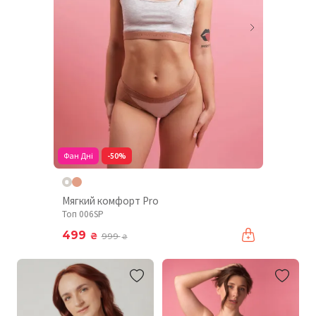
Фан Дні
-50%
Мягкий комфорт Pro
Топ 006SP
499
₴
999
₴