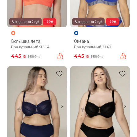
Выгоднее от 2 ед!
-72%
Выгоднее от 2 ед!
-72%
Вспышка лета
Океана
Бра купальный SL114
Бра купальный 214O
445
445
₴
₴
1 599
1 599
₴
₴