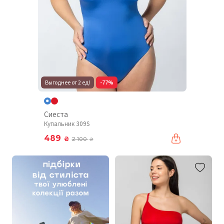
Выгоднее от 2 ед!
-77%
Сиеста
Купальник 309S
489
₴
2 100
₴