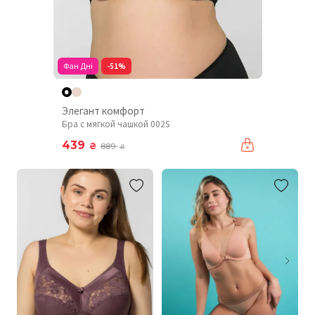
Фан Дні
-51%
Элегант комфорт
Бра с мягкой чашкой 002S
439
₴
889
₴