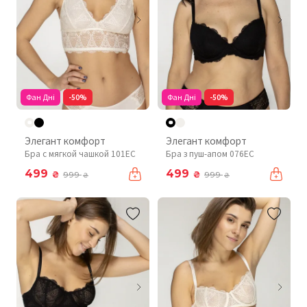
Фан Дні
-50%
Фан Дні
-50%
Элегант комфорт
Элегант комфорт
Бра с мягкой чашкой 101EC
Бра з пуш-апом 076EC
499
499
₴
₴
999
999
₴
₴