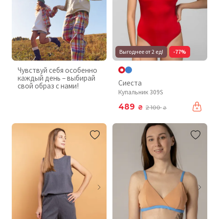
Выгоднее от 2 ед!
-77%
Чувствуй себя особенно
каждый день – выбирай
Сиеста
свой образ с нами!
Купальник 309S
489
₴
2 100
₴