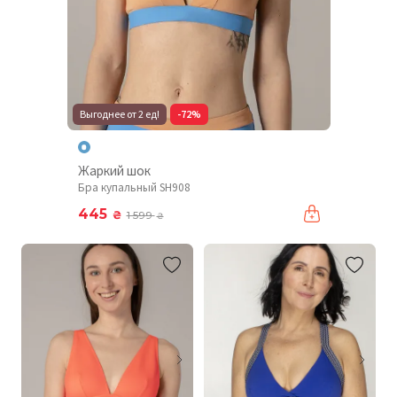
Выгоднее от 2 ед!
-72%
Жаркий шок
Бра купальный SH908
445
₴
1 599
₴