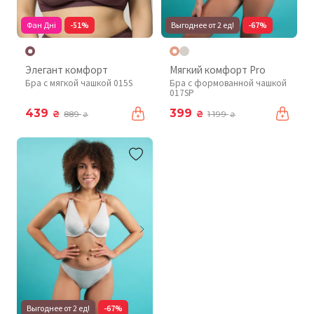
Фан Дні
-51%
Выгоднее от 2 ед!
-67%
Элегант комфорт
Мягкий комфорт Pro
Бра с мягкой чашкой 015S
Бра с формованной чашкой
017SP
439
399
₴
₴
889
1 199
₴
₴
Выгоднее от 2 ед!
-67%