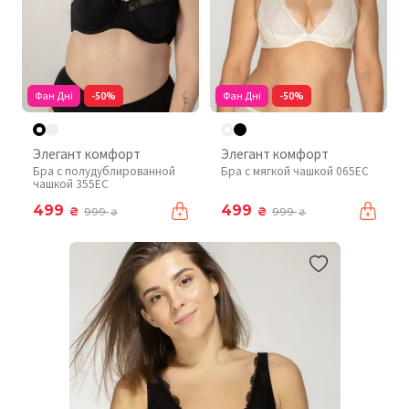
Фан Дні
-50%
Фан Дні
-50%
Элегант комфорт
Элегант комфорт
Бра с полудублированной
Бра с мягкой чашкой 065EC
чашкой 355EC
499
499
₴
₴
999
999
₴
₴