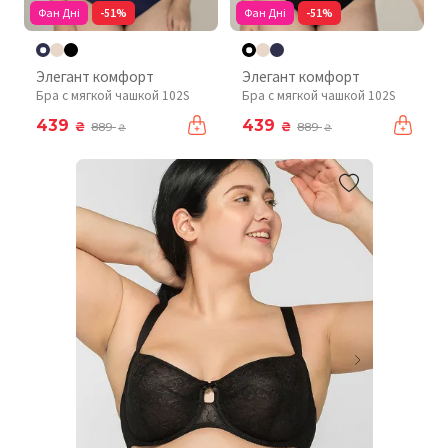
Фан Дні
-51%
Фан Дні
-51%
Элегант комфорт
Элегант комфорт
Бра с мягкой чашкой 102S
Бра с мягкой чашкой 102S
439
439
₴
₴
889
889
₴
₴