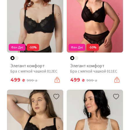
Фан Дні
-50%
Фан Дні
-50%
Элегант комфорт
Элегант комфорт
Бра с мягкой чашкой 012EC
Бра с мягкой чашкой 011EC
499
499
₴
₴
999
999
₴
₴