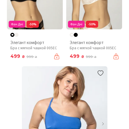
Фан Дні
-50%
Фан Дні
-50%
Элегант комфорт
Элегант комфорт
Бра с мягкой чашкой 005EC
Бра с мягкой чашкой 005EC
499
499
₴
₴
999
999
₴
₴