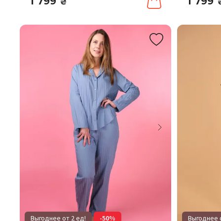
1 799
1 799
₴
Выгоднее от 2 ед!
-50%
Выгоднее о