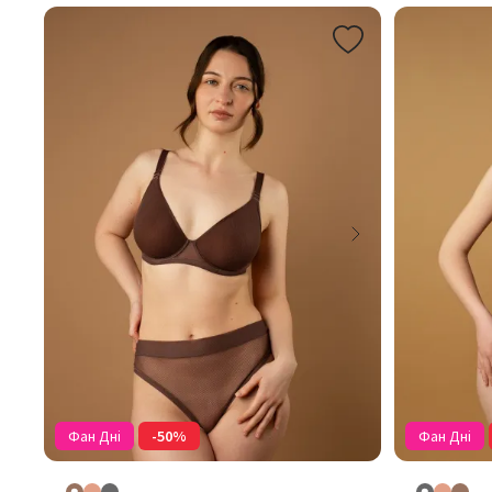
Фан Дні
-50%
Фан Дні