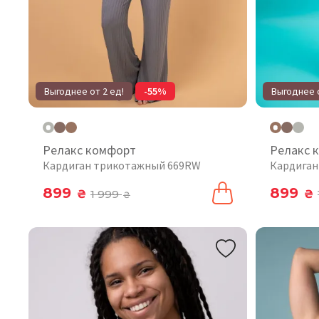
Выгоднее от 2 ед!
-55%
Выгоднее о
Релакс комфорт
Релакс 
Кардиган трикотажный 669RW
Кардиган
899
899
₴
1 999
₴
₴