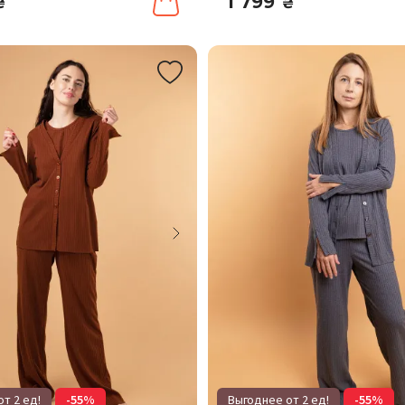
1 799
₴
₴
т 2 ед!
-55%
Выгоднее от 2 ед!
-55%