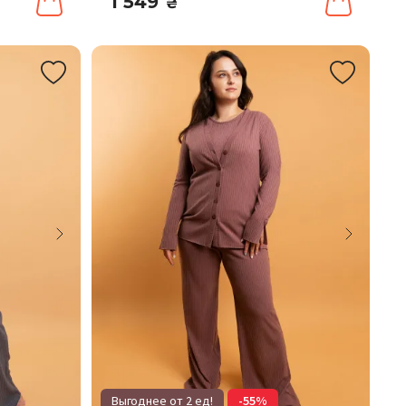
1 549
₴
Выгоднее от 2 ед!
-55%