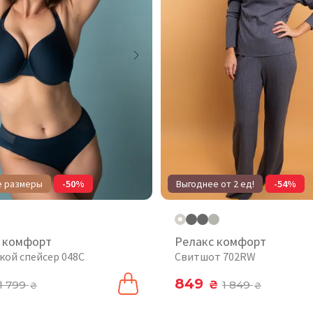
е размеры
-50%
Выгоднее от 2 ед!
-54%
 комфорт
Релакс комфорт
кой спейсер 048С
Свитшот 702RW
849
1 799
₴
1 849
₴
₴