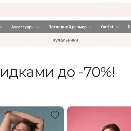
Бажаєте використовувати сайт українською мовою?
ТАК
abrabra ❤️ Киев и Украина
Аксессуары
Последний размер
Outlet
П
Купальники
скидками до -70%!