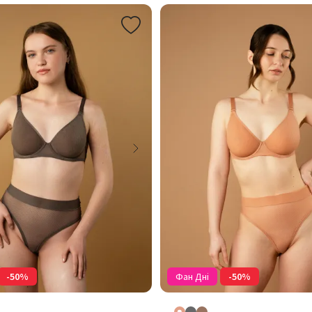
-50%
Фан Дні
-50%