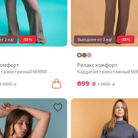
т 2 ед!
-55%
Выгоднее от 2 ед!
-55%
комфорт
Релакс комфорт
 трикотажный 669RW
Кардиган трикотажный 66
899
1 999
₴
1 999
₴
₴