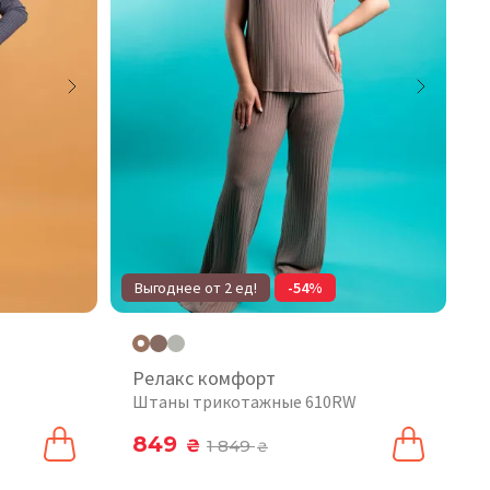
Выгоднее от 2 ед!
-54%
Релакс комфорт
Штаны трикотажные 610RW
849
₴
1 849
₴