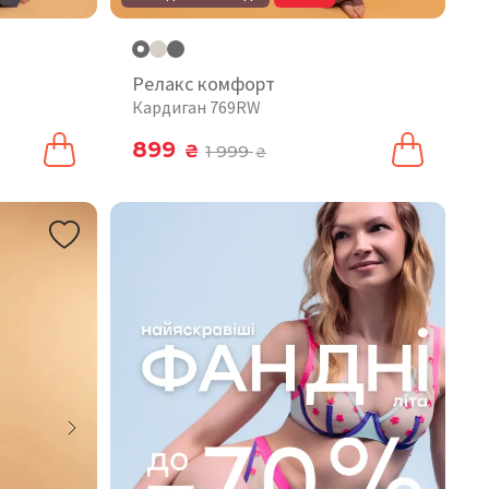
Релакс комфорт
Кардиган 769RW
899
₴
1 999
₴