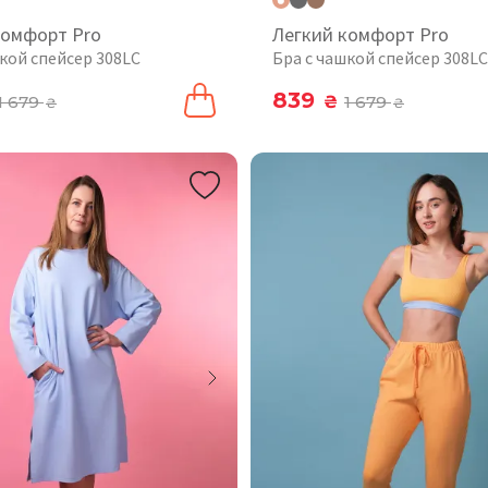
комфорт Pro
Легкий комфорт Pro
кой спейсер 308LC
Бра с чашкой спейсер 308LC
839
1 679
₴
1 679
₴
₴