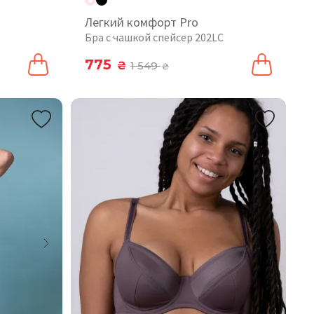
Легкий комфорт Pro
Бра с чашкой спейсер 202LC
775
₴
1 549
₴