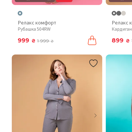
Релакс комфорт
Релакс 
Рубашка 504RW
Кардиган
999
899
₴
1 999
₴
₴