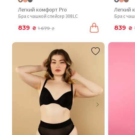
Легкий комфорт Pro
Легкий 
Бра с чашкой спейсер 308LC
Бра с чаш
839
839
₴
1 679
₴
₴