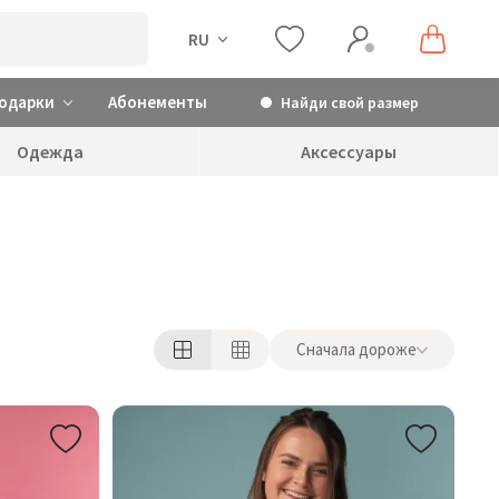
RU
одарки
Абонементы
Найди свой размер
Одежда
Аксессуары
Сначала дороже