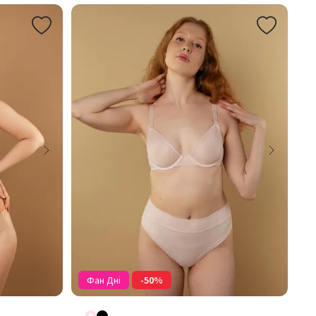
Фан Дні
-50%