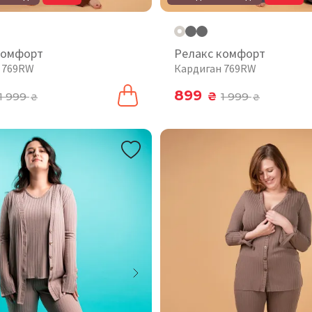
комфорт
Релакс комфорт
 769RW
Кардиган 769RW
899
1 999
₴
1 999
₴
₴