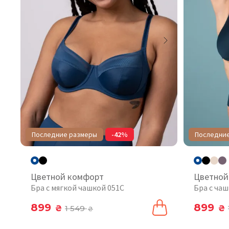
Последние размеры
-42%
Последни
Цветной комфорт
Цветной
Бра с мягкой чашкой 051C
Бра с чаш
899
899
₴
1 549
₴
₴