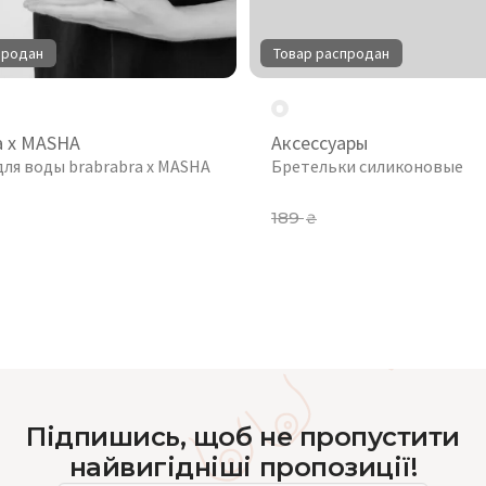
продан
Товар распродан
a x MASHA
Аксессуары
для воды brabrabra x MASHA
Бретельки силиконовые
189
₴
Підпишись, щоб не пропустити
найвигідніші пропозиції!