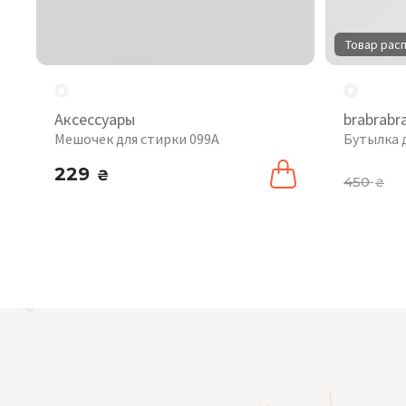
Товар рас
Аксессуары
brabrabr
Мешочек для стирки 099A
Бутылка 
229
₴
450
₴