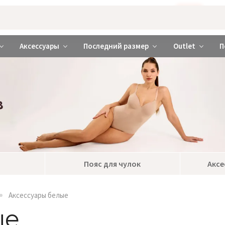
Бажаєте використовувати сайт українською мовою?
ТАК
abrabra ❤️ Киев и Украина
Аксессуары
Последний размер
Outlet
П
Пояс для чулок
Аксе
Аксессуары белые
ые