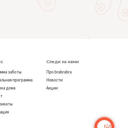
ис
Следи за нами
мма заботы
Про brabrabra
льная программа
Новости
ка дома
Акции
ат
фикаты
ация